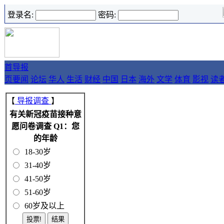
登录名:
密码:
首
导报
页
要闻
论坛
华人
生活
财经
中国
日本
海外
文学
体育
影视
读
【
导报调查
】
有关新冠疫苗接种意
愿问卷调查 Q1：您
的年龄
18-30岁
31-40岁
41-50岁
51-60岁
60岁及以上