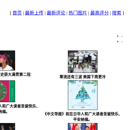
[
首页
|
最新上传
|
最新评论
|
热门图片
|
最高评分
|
搜索
]
+
-
文件名
+
-
日期
历史获大满贯第二冠
寒流还有三波 美国下周更冷
人和广大读者圣诞快乐、
纳福。
《中文导报》祝在日华人和广大读者圣诞快乐、
平安纳福。