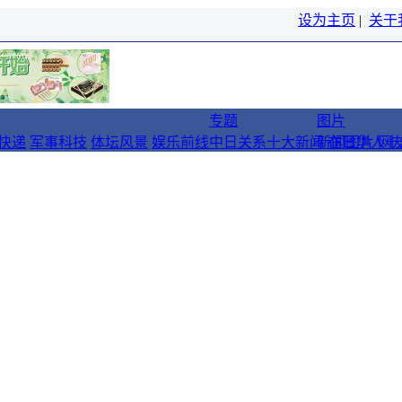
设为主页
|
关于
专题
图片
快递
军事科技
体坛风景
娱乐前线
中日关系十大新闻
新闻图片
在日华人十
网