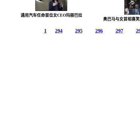
通用汽车任命首位女CEO玛丽巴拉
奥巴马与女首相喜笑
1
294
295
296
297
2