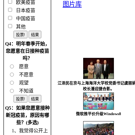
欧美疫苗
图片库
日本疫苗
中国疫苗
其他
Q4：明年春季开始，
您愿意在日接种疫苗
吗？
愿意
不愿意
观望
江泽民在京与上海海洋大学校党委书记虞丽
校长潘迎捷合影。
不知道
Q5：如果您愿意接种
微软推平价升级Windows8
新冠疫苗，原因有哪
些？(多选)
1、我觉得公开上