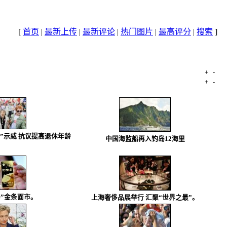
[
首页
|
最新上传
|
最新评论
|
热门图片
|
最高评分
|
搜索
]
+
-
文件名
+
-
日期
”示威 抗议提高退休年龄
中国海监船再入钓岛12海里
岛”金条面市。
上海奢侈品展举行 汇聚“世界之最”。