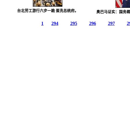
。
台北劳工游行六步一跪 蛋洗总统府。
奥巴马证实：国务
1
294
295
296
297
2