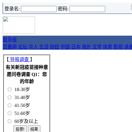
登录名:
密码:
首
导报
页
要闻
论坛
华人
生活
财经
中国
日本
海外
文学
体育
影视
读
【
导报调查
】
有关新冠疫苗接种意
愿问卷调查 Q1：您
的年龄
18-30岁
31-40岁
41-50岁
51-60岁
60岁及以上