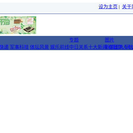
设为主页
|
关于
专题
图片
快递
军事科技
体坛风景
娱乐前线
中日关系十大新闻
新闻图片
在日华人十
网