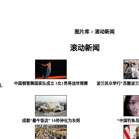
图片库
>
滚动新闻
滚动新闻
中国钢管舞国家队成立 3女1男将战世锦赛
波兰民众举行“苏醒波兰
娟、
成都“最牛饭店” 10秒钟化为灰烬
“中国钓鱼