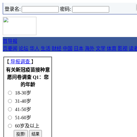
登录名:
密码:
首
导报
页
要闻
论坛
华人
生活
财经
中国
日本
海外
文学
体育
影视
读
【
导报调查
】
有关新冠疫苗接种意
愿问卷调查 Q1：您
的年龄
18-30岁
31-40岁
41-50岁
51-60岁
60岁及以上