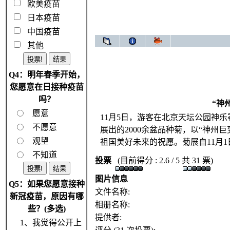
欧美疫苗
日本疫苗
中国疫苗
其他
Q4：明年春季开始，
您愿意在日接种疫苗
吗？
“神
愿意
11月5日，游客在北京天坛公园神
不愿意
展出的2000余盆品种菊，以“神州
观望
祖国美好未来的祝愿。菊展自11月1
不知道
投票
(目前得分 : 2.6 / 5 共 31 票)
图片信息
Q5：如果您愿意接种
文件名称:
新冠疫苗，原因有哪
相册名称:
些？(多选)
提供者:
1、我觉得公开上