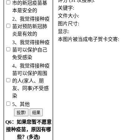
评分 (31 次投票):
市的新冠疫苗基
关键字:
本是安全的
文件大小:
2、我觉得接种疫
图片尺寸:
苗对预防新冠肺
显示:
炎是有效的
本图片被当成电子贺卡交寄:
3、我觉得接种疫
苗可以保护自己
免受感染
4、我觉得接种疫
苗可以保护周围
的人(家人、朋
友、同事)不受感
染
5、其他
Q6：如果您暂不愿意
接种疫苗，原因有哪
些？(多选)