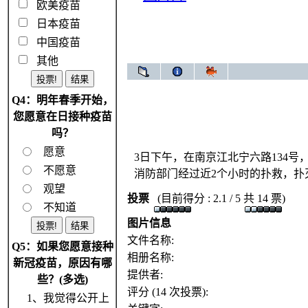
欧美疫苗
日本疫苗
中国疫苗
其他
Q4：明年春季开始，
您愿意在日接种疫苗
吗？
愿意
3日下午，在南京江北宁六路134
不愿意
消防部门经过近2个小时的扑救，扑
观望
投票
(目前得分 : 2.1 / 5 共 14 票)
不知道
图片信息
文件名称:
Q5：如果您愿意接种
相册名称:
新冠疫苗，原因有哪
提供者:
些？(多选)
评分 (14 次投票):
1、我觉得公开上