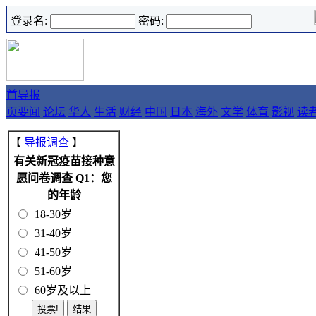
登录名:
密码:
首
导报
页
要闻
论坛
华人
生活
财经
中国
日本
海外
文学
体育
影视
读
【
导报调查
】
有关新冠疫苗接种意
愿问卷调查 Q1：您
的年龄
18-30岁
31-40岁
41-50岁
51-60岁
60岁及以上