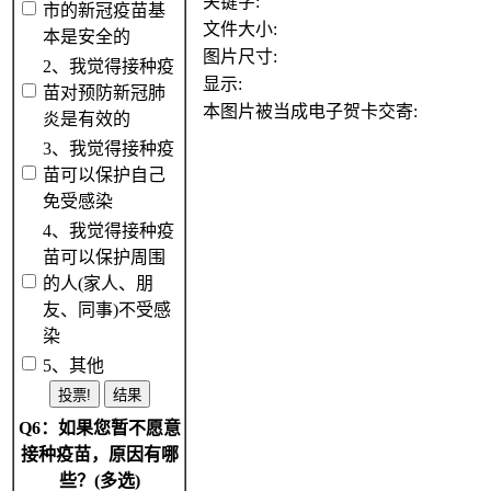
关键字:
市的新冠疫苗基
文件大小:
本是安全的
图片尺寸:
2、我觉得接种疫
显示:
苗对预防新冠肺
本图片被当成电子贺卡交寄:
炎是有效的
3、我觉得接种疫
苗可以保护自己
免受感染
4、我觉得接种疫
苗可以保护周围
的人(家人、朋
友、同事)不受感
染
5、其他
Q6：如果您暂不愿意
接种疫苗，原因有哪
些？(多选)