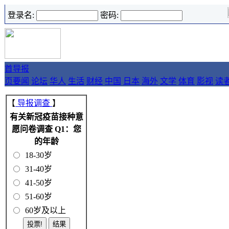
登录名:
密码:
首
导报
页
要闻
论坛
华人
生活
财经
中国
日本
海外
文学
体育
影视
读
【
导报调查
】
有关新冠疫苗接种意
愿问卷调查 Q1：您
的年龄
18-30岁
31-40岁
41-50岁
51-60岁
60岁及以上