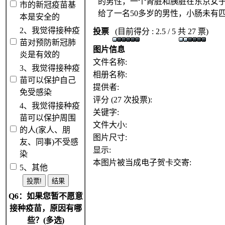
的男性，一个肾脏和胰脏在东京女子
市的新冠疫苗基
给了一名50多岁的男性，小肠未有
本是安全的
2、我觉得接种疫
投票
(目前得分 : 2.5 / 5 共 27 票)
苗对预防新冠肺
图片信息
炎是有效的
文件名称:
3、我觉得接种疫
相册名称:
苗可以保护自己
提供者:
免受感染
评分 (27 次投票):
4、我觉得接种疫
关键字:
苗可以保护周围
文件大小:
的人(家人、朋
图片尺寸:
友、同事)不受感
显示:
染
本图片被当成电子贺卡交寄:
5、其他
Q6：如果您暂不愿意
接种疫苗，原因有哪
些？(多选)