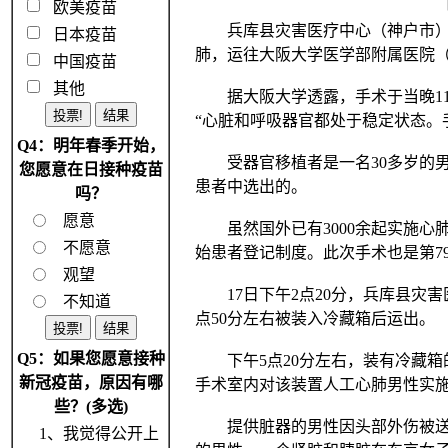
欧美疫苗
兵库县灾害医疗中心（神户市）1
日本疫苗
肺，运往大阪大学医学部附属医院
中国疫苗
其他
据大阪大学透露，手术于当晚11
“心脏和呼吸器官都处于稳定状态。
Q4：明年春季开始，
受器官移植者是一名30多岁的男
您愿意在日接种疫苗
患者中选出的。
吗？
愿意
虽然国外已有3000余起实施心肺
不愿意
始患者登记制度。此次手术也是第7
观望
17日下午2点20分，兵库县灾害
不知道
点50分左右被装入冷藏箱后运出。
Q5：如果您愿意接种
下午5点20分左右，装有冷藏箱
新冠疫苗，原因有哪
手术室内对该装置人工心肺男性实
些？(多选)
提供脏器的男性因头部外伤被送进
1、我觉得公开上