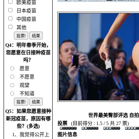
欧美疫苗
日本疫苗
中国疫苗
其他
Q4：明年春季开始，
您愿意在日接种疫苗
吗？
愿意
不愿意
观望
不知道
Q5：如果您愿意接种
世界最美臀部评选 自
新冠疫苗，原因有哪
投票
(目前得分 : 1.5 / 5 共 27 票)
些？(多选)
1、我觉得公开上
图片信息