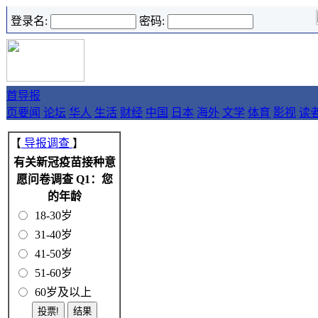
登录名:
密码:
首
导报
页
要闻
论坛
华人
生活
财经
中国
日本
海外
文学
体育
影视
读
【
导报调查
】
有关新冠疫苗接种意
愿问卷调查 Q1：您
的年龄
18-30岁
31-40岁
41-50岁
51-60岁
60岁及以上