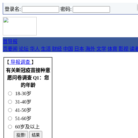
登录名:
密码:
首
导报
页
要闻
论坛
华人
生活
财经
中国
日本
海外
文学
体育
影视
读
【
导报调查
】
有关新冠疫苗接种意
愿问卷调查 Q1：您
的年龄
18-30岁
31-40岁
41-50岁
51-60岁
60岁及以上