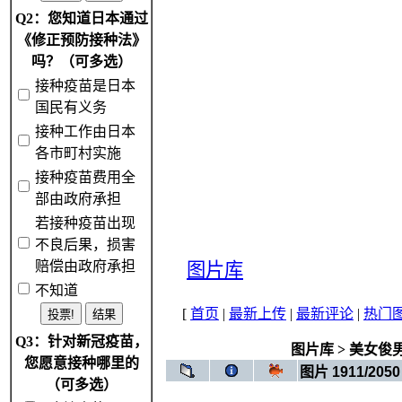
Q2：您知道日本通过
《修正预防接种法》
吗？（可多选）
接种疫苗是日本
国民有义务
接种工作由日本
各市町村实施
接种疫苗费用全
部由政府承担
若接种疫苗出现
不良后果，损害
赔偿由政府承担
图片库
不知道
[
首页
|
最新上传
|
最新评论
|
热门
Q3：针对新冠疫苗，
图片库
>
美女俊
您愿意接种哪里的
图片 1911/2050
（可多选）