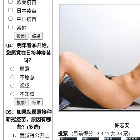
欧美疫苗
日本疫苗
中国疫苗
其他
Q4：明年春季开始，
您愿意在日接种疫苗
吗？
愿意
不愿意
观望
不知道
Q5：如果您愿意接种
新冠疫苗，原因有哪
许志安
些？(多选)
投票
(目前得分 : 2.3 / 5 共 28 票)
1、我觉得公开上