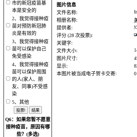
市的新冠疫苗基
图片信息
本是安全的
I
文件名称:
2、我觉得接种疫
相册名称:
苗对预防新冠肺
y
提供者:
炎是有效的
评分 (28 次投票):
3、我觉得接种疫
关键字:
苗可以保护自己
1
文件大小:
免受感染
图片尺寸:
4
4、我觉得接种疫
显示:
8
苗可以保护周围
本图片被当成电子贺卡交寄:
0
的人(家人、朋
友、同事)不受感
染
5、其他
Q6：如果您暂不愿意
接种疫苗，原因有哪
些？(多选)