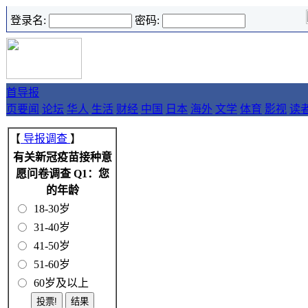
登录名:
密码:
首
导报
页
要闻
论坛
华人
生活
财经
中国
日本
海外
文学
体育
影视
读
【
导报调查
】
有关新冠疫苗接种意
愿问卷调查 Q1：您
的年龄
18-30岁
31-40岁
41-50岁
51-60岁
60岁及以上