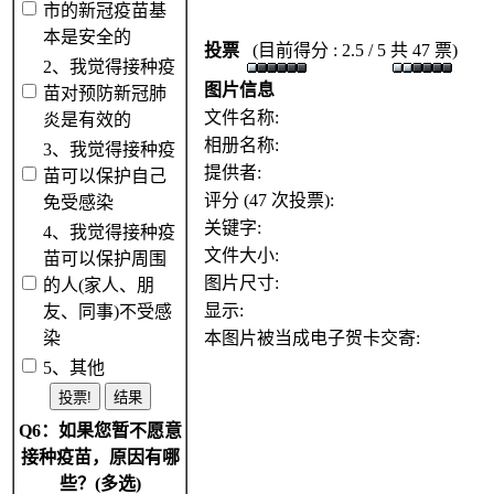
市的新冠疫苗基
本是安全的
投票
(目前得分 : 2.5 / 5 共 47 票)
2、我觉得接种疫
图片信息
苗对预防新冠肺
文件名称:
炎是有效的
相册名称:
3、我觉得接种疫
提供者:
苗可以保护自己
评分 (47 次投票):
免受感染
关键字:
4、我觉得接种疫
文件大小:
苗可以保护周围
图片尺寸:
的人(家人、朋
显示:
友、同事)不受感
染
本图片被当成电子贺卡交寄:
5、其他
Q6：如果您暂不愿意
接种疫苗，原因有哪
些？(多选)