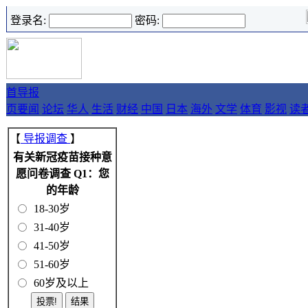
登录名:
密码:
首
导报
页
要闻
论坛
华人
生活
财经
中国
日本
海外
文学
体育
影视
读
【
导报调查
】
有关新冠疫苗接种意
愿问卷调查 Q1：您
的年龄
18-30岁
31-40岁
41-50岁
51-60岁
60岁及以上