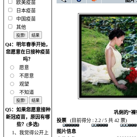
图片 1
欧美疫苗
日本疫苗
中国疫苗
其他
Q4：明年春季开始，
您愿意在日接种疫苗
吗？
愿意
不愿意
观望
不知道
Q5：如果您愿意接种
巩俐的“裸
新冠疫苗，原因有哪
投票
(目前得分 : 2.2 / 5 共 42 票)
些？(多选)
图片信息
1、我觉得公开上