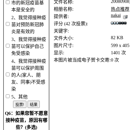
20080908
文件名称:
市的新冠疫苗基
相册名称:
热点推荐
本是安全的
nakai
提供者:
2、我觉得接种疫
评分 (42 次投票):
苗对预防新冠肺
关键字:
炎是有效的
82 KB
文件大小:
3、我觉得接种疫
图片尺寸:
599 x 4
苗可以保护自己
显示:
1401 次
免受感染
本图片被当成电子贺卡交寄:
0 次
4、我觉得接种疫
苗可以保护周围
的人(家人、朋
友、同事)不受感
染
5、其他
Q6：如果您暂不愿意
接种疫苗，原因有哪
些？(多选)