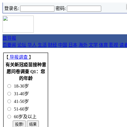
登录名:
密码:
首
导报
页
要闻
论坛
华人
生活
财经
中国
日本
海外
文学
体育
影视
读
【
导报调查
】
有关新冠疫苗接种意
愿问卷调查 Q1：您
的年龄
18-30岁
31-40岁
41-50岁
51-60岁
60岁及以上