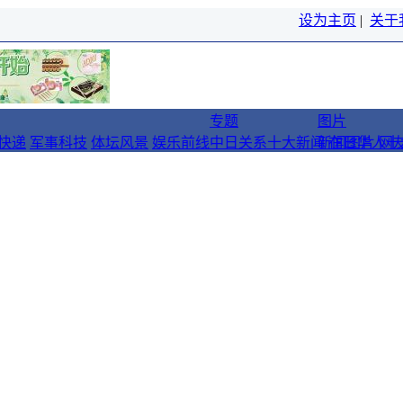
设为主页
|
关于
专题
图片
快递
军事科技
体坛风景
娱乐前线
中日关系十大新闻
新闻图片
在日华人十
网