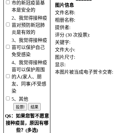
市的新冠疫苗基
图片信息
本是安全的
文件名称:
2、我觉得接种疫
相册名称:
苗对预防新冠肺
提供者:
炎是有效的
评分 (30 次投票):
3、我觉得接种疫
关键字:
苗可以保护自己
文件大小:
免受感染
图片尺寸:
4、我觉得接种疫
显示:
苗可以保护周围
本图片被当成电子贺卡交寄:
的人(家人、朋
友、同事)不受感
染
5、其他
Q6：如果您暂不愿意
接种疫苗，原因有哪
些？(多选)