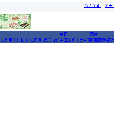
设为主页
|
关于
专题
图片
快递
军事科技
体坛风景
娱乐前线
中日关系十大新闻
新闻图片
在日华人十
网