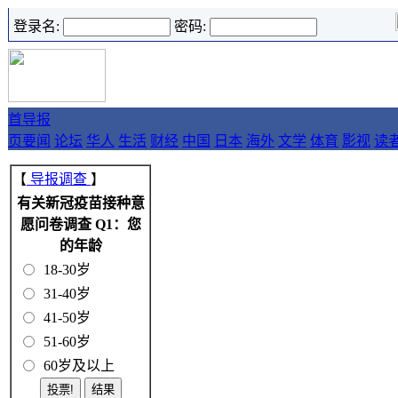
登录名:
密码:
首
导报
页
要闻
论坛
华人
生活
财经
中国
日本
海外
文学
体育
影视
读
【
导报调查
】
有关新冠疫苗接种意
愿问卷调查 Q1：您
的年龄
18-30岁
31-40岁
41-50岁
51-60岁
60岁及以上