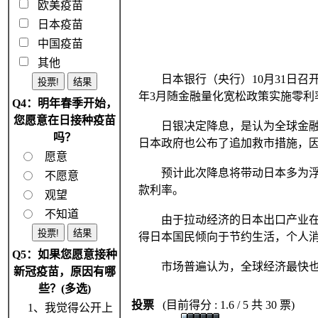
欧美疫苗
日本疫苗
中国疫苗
其他
日本银行（央行）10月31日召开金
年3月随金融量化宽松政策实施零利
Q4：明年春季开始，
您愿意在日接种疫苗
日银决定降息，是认为全球金融危
吗？
日本政府也公布了追加救市措施，
愿意
预计此次降息将带动日本多为浮动
不愿意
款利率。
观望
不知道
由于拉动经济的日本出口产业在全
得日本国民倾向于节约生活，个人
Q5：如果您愿意接种
市场普遍认为，全球经济最快也要
新冠疫苗，原因有哪
些？(多选)
投票
(目前得分 : 1.6 / 5 共 30 票)
1、我觉得公开上