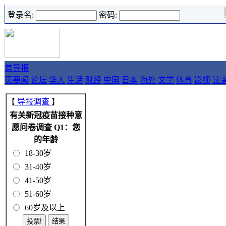
登录名:
密码:
首
导报
页
要闻
论坛
华人
生活
财经
中国
日本
海外
文学
体育
影视
读
【
导报调查
】
有关新冠疫苗接种意
愿问卷调查 Q1：您
的年龄
18-30岁
31-40岁
41-50岁
51-60岁
60岁及以上