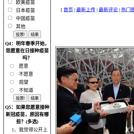
欧美疫苗
[
首页
|
最新上传
|
最新评论
|
热门
日本疫苗
中国疫苗
其他
Q4：明年春季开始，
您愿意在日接种疫苗
吗？
愿意
不愿意
观望
不知道
Q5：如果您愿意接种
新冠疫苗，原因有哪
些？(多选)
1、我觉得公开上