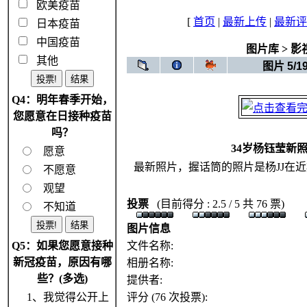
欧美疫苗
[
首页
|
最新上传
|
最新评
日本疫苗
中国疫苗
图片库
>
影
其他
图片 5/1
Q4：明年春季开始，
您愿意在日接种疫苗
吗？
34岁杨钰莹新
愿意
最新照片，握话筒的照片是杨JJ在
不愿意
观望
投票
(目前得分 : 2.5 / 5 共 76 票)
不知道
图片信息
Q5：如果您愿意接种
文件名称:
新冠疫苗，原因有哪
相册名称:
些？(多选)
提供者:
1、我觉得公开上
评分 (76 次投票):