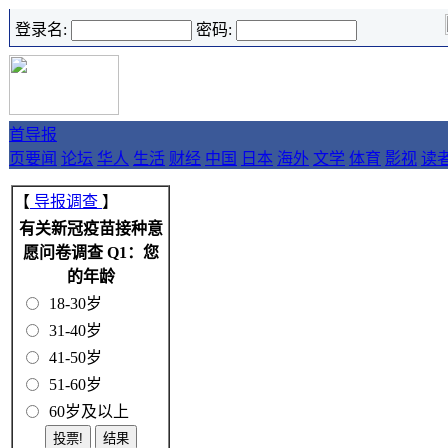
登录名:
密码:
首
导报
页
要闻
论坛
华人
生活
财经
中国
日本
海外
文学
体育
影视
读
【
导报调查
】
有关新冠疫苗接种意
愿问卷调查 Q1：您
的年龄
18-30岁
31-40岁
41-50岁
51-60岁
60岁及以上