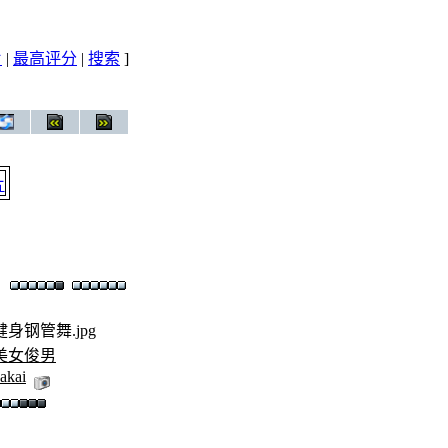
片
|
最高评分
|
搜索
]
健身钢管舞.jpg
美女俊男
akai