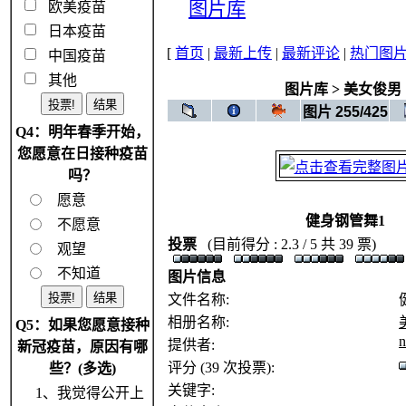
图片库
欧美疫苗
日本疫苗
[
首页
|
最新上传
|
最新评论
|
热门图
中国疫苗
其他
图片库
>
美女俊男
图片 255/425
Q4：明年春季开始，
您愿意在日接种疫苗
吗？
愿意
健身钢管舞1
不愿意
投票
(目前得分 : 2.3 / 5 共 39 票)
观望
不知道
图片信息
文件名称:
相册名称:
Q5：如果您愿意接种
n
提供者:
新冠疫苗，原因有哪
评分 (39 次投票):
些？(多选)
关键字:
1、我觉得公开上