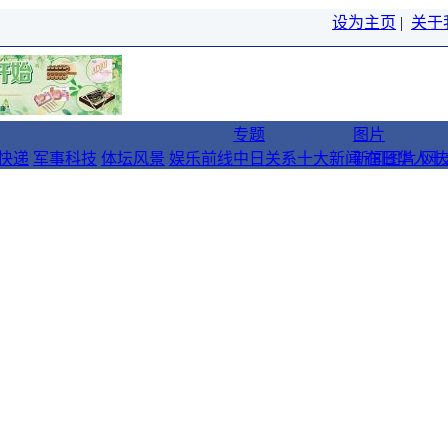
设为主页
|
关于
专题
图片
快递
军事科技
体坛风景
娱乐前线
中日关系十大新闻
新闻图片
在日华人十
网