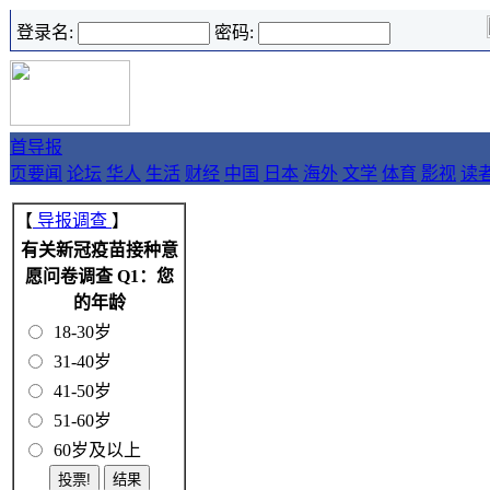
登录名:
密码:
首
导报
页
要闻
论坛
华人
生活
财经
中国
日本
海外
文学
体育
影视
读
【
导报调查
】
有关新冠疫苗接种意
愿问卷调查 Q1：您
的年龄
18-30岁
31-40岁
41-50岁
51-60岁
60岁及以上