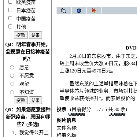
欧美疫苗
日本疫苗
中国疫苗
其他
Q4：明年春季开始，
DV
您愿意在日接种疫苗
2月18日的东京股市，由于东芝开
吗？
较上周末收盘价大涨50日元，报83
愿意
上涨120日元至4970日元。
不愿意
虽然东芝的上述举措意味着在下一
观望
半导体芯片领域的业务，市场对其此
不知道
望使收益获得提升”。而索尼股价的
投票
(目前得分 : 1.7 / 5 共 30 票)
Q5：如果您愿意接种
新冠疫苗，原因有哪
图片信息
些？(多选)
文件名称:
1、我觉得公开上
相册名称: