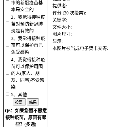
市的新冠疫苗基
提供者:
本是安全的
评分 (30 次投票):
2、我觉得接种疫
关键字:
苗对预防新冠肺
文件大小:
炎是有效的
图片尺寸:
3、我觉得接种疫
显示:
苗可以保护自己
本图片被当成电子贺卡交寄:
免受感染
4、我觉得接种疫
苗可以保护周围
的人(家人、朋
友、同事)不受感
染
5、其他
Q6：如果您暂不愿意
接种疫苗，原因有哪
些？(多选)