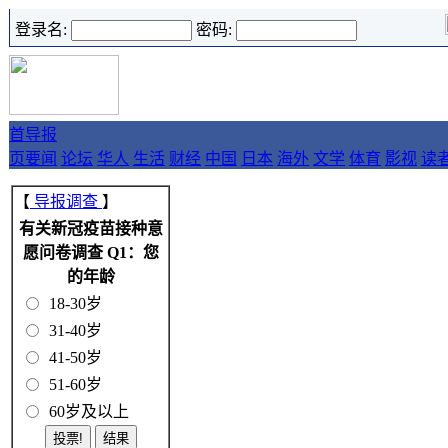
登录名:
密码:
首
导报
页
要闻
论坛
华人
生活
财经
中国
日本
海外
文学
体育
影视
读
【
导报调查
】
有关新冠疫苗接种意
愿问卷调查 Q1：您
的年龄
18-30岁
31-40岁
41-50岁
51-60岁
60岁及以上