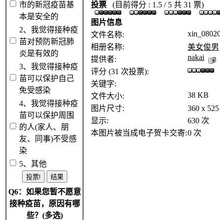
市的新冠疫苗基
投票
(目前得分 : 1.5 / 5 共 31 票)
本是安全的
图片信息
2、我觉得接种疫
xin_0802
文件名称:
苗对预防新冠肺
相册名称:
美女俊男
炎是有效的
nakai
提供者:
3、我觉得接种疫
评分 (31 次投票):
苗可以保护自己
关键字:
免受感染
38 KB
文件大小:
4、我觉得接种疫
图片尺寸:
360 x 5
苗可以保护周围
显示:
630 次
的人(家人、朋
本图片被当成电子贺卡交寄:
0 次
友、同事)不受感
染
5、其他
Q6：如果您暂不愿意
接种疫苗，原因有哪
些？(多选)