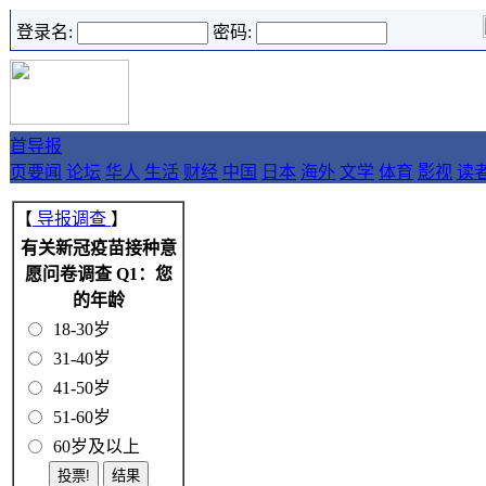
登录名:
密码:
首
导报
页
要闻
论坛
华人
生活
财经
中国
日本
海外
文学
体育
影视
读
【
导报调查
】
有关新冠疫苗接种意
愿问卷调查 Q1：您
的年龄
18-30岁
31-40岁
41-50岁
51-60岁
60岁及以上