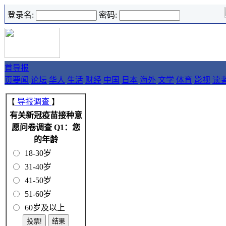
登录名:
密码:
首
导报
页
要闻
论坛
华人
生活
财经
中国
日本
海外
文学
体育
影视
读
【
导报调查
】
有关新冠疫苗接种意
愿问卷调查 Q1：您
的年龄
18-30岁
31-40岁
41-50岁
51-60岁
60岁及以上