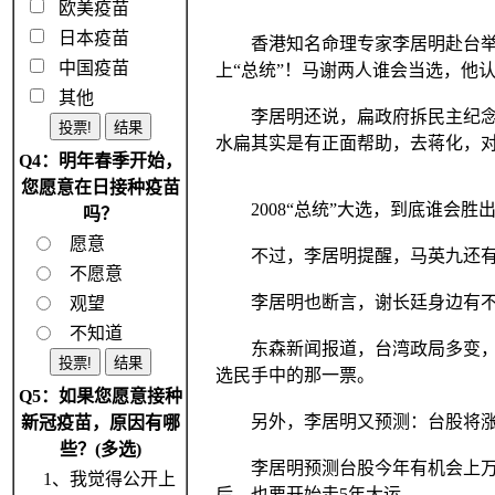
欧美疫苗
日本疫苗
香港知名命理专家李居明赴台举办
中国疫苗
上“总统”！马谢两人谁会当选，他
其他
李居明还说，扁政府拆民主纪念馆
水扁其实是有正面帮助，去蒋化，
Q4：明年春季开始，
您愿意在日接种疫苗
2008“总统”大选，到底谁会胜
吗？
愿意
不过，李居明提醒，马英九还有
不愿意
李居明也断言，谢长廷身边有不利
观望
不知道
东森新闻报道，台湾政局多变，命
选民手中的那一票。
Q5：如果您愿意接种
另外，李居明又预测：台股将涨两
新冠疫苗，原因有哪
些？(多选)
李居明预测台股今年有机会上万点，
1、我觉得公开上
后，也要开始走5年大运。