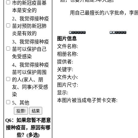
市的新冠疫苗基
本是安全的
用自己最擅长的八字批命，李居明
2、我觉得接种疫
苗对预防新冠肺
炎是有效的
图片信息
3、我觉得接种疫
文件名称:
苗可以保护自己
相册名称:
免受感染
提供者:
4、我觉得接种疫
关键字:
苗可以保护周围
文件大小:
的人(家人、朋
图片尺寸:
友、同事)不受感
显示:
染
本图片被当成电子贺卡交寄:
5、其他
Q6：如果您暂不愿意
接种疫苗，原因有哪
些？(多选)