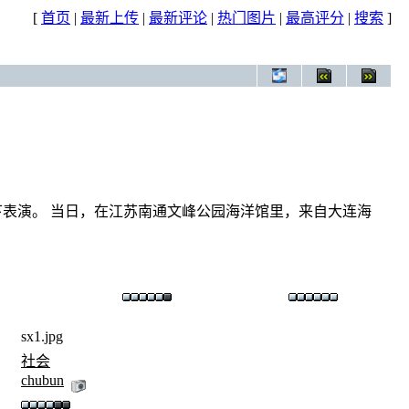
[
首页
|
最新上传
|
最新评论
|
热门图片
|
最高评分
|
搜索
]
欣赏水下表演。 当日，在江苏南通文峰公园海洋馆里，来自大连海
sx1.jpg
社会
chubun