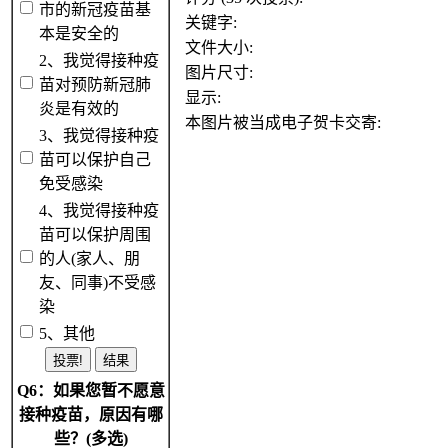
市的新冠疫苗基
关键字:
本是安全的
文件大小:
2、我觉得接种疫
图片尺寸:
苗对预防新冠肺
显示:
炎是有效的
本图片被当成电子贺卡交寄:
3、我觉得接种疫
苗可以保护自己
免受感染
4、我觉得接种疫
苗可以保护周围
的人(家人、朋
友、同事)不受感
染
5、其他
Q6：如果您暂不愿意
接种疫苗，原因有哪
些？(多选)