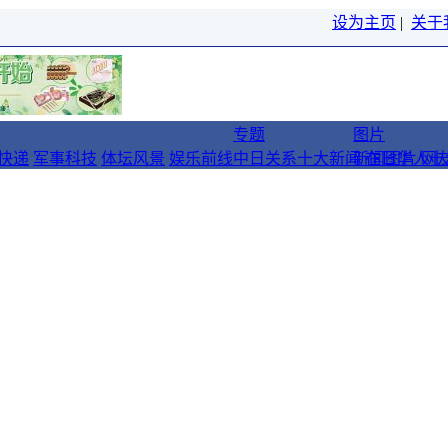
设为主页
|
关于
专题
图片
快递
军事科技
体坛风景
娱乐前线
中日关系十大新闻
新闻图片
在日华人十
网