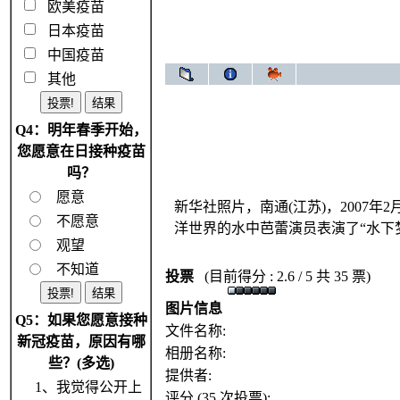
欧美疫苗
日本疫苗
中国疫苗
其他
Q4：明年春季开始，
您愿意在日接种疫苗
吗？
愿意
新华社照片，南通(江苏)，2007年
不愿意
洋世界的水中芭蕾演员表演了“水下
观望
不知道
投票
(目前得分 : 2.6 / 5 共 35 票)
图片信息
Q5：如果您愿意接种
文件名称:
新冠疫苗，原因有哪
相册名称:
些？(多选)
提供者:
1、我觉得公开上
评分 (35 次投票):