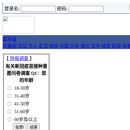
登录名:
密码:
首
导报
页
要闻
论坛
华人
生活
财经
中国
日本
海外
文学
体育
影视
读
【
导报调查
】
有关新冠疫苗接种意
愿问卷调查 Q1：您
的年龄
18-30岁
31-40岁
41-50岁
51-60岁
60岁及以上