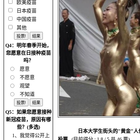
欧美疫苗
日本疫苗
中国疫苗
其他
Q4：明年春季开始，
您愿意在日接种疫苗
吗？
愿意
不愿意
观望
不知道
Q5：如果您愿意接种
新冠疫苗，原因有哪
些？(多选)
日本大学生街头的"黄金"人
1、我觉得公开上
投票
(目前得分 : 1.8 / 5 共 46 票)