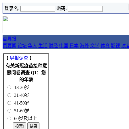
登录名:
密码:
首
导报
页
要闻
论坛
华人
生活
财经
中国
日本
海外
文学
体育
影视
读
【
导报调查
】
有关新冠疫苗接种意
愿问卷调查 Q1：您
的年龄
18-30岁
31-40岁
41-50岁
51-60岁
60岁及以上