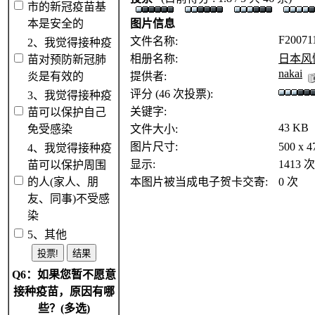
市的新冠疫苗基
本是安全的
图片信息
F20071
文件名称:
2、我觉得接种疫
相册名称:
日本风
苗对预防新冠肺
nakai
炎是有效的
提供者:
评分 (46 次投票):
3、我觉得接种疫
关键字:
苗可以保护自己
43 KB
免受感染
文件大小:
图片尺寸:
500 x 
4、我觉得接种疫
显示:
1413 次
苗可以保护周围
的人(家人、朋
本图片被当成电子贺卡交寄:
0 次
友、同事)不受感
染
5、其他
Q6：如果您暂不愿意
接种疫苗，原因有哪
些？(多选)