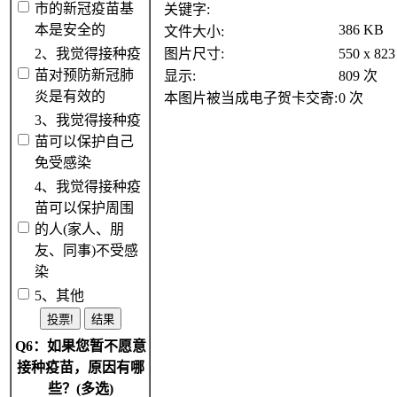
市的新冠疫苗基
关键字:
本是安全的
386 KB
文件大小:
2、我觉得接种疫
图片尺寸:
550 x 8
苗对预防新冠肺
显示:
809 次
炎是有效的
本图片被当成电子贺卡交寄:
0 次
3、我觉得接种疫
苗可以保护自己
免受感染
4、我觉得接种疫
苗可以保护周围
的人(家人、朋
友、同事)不受感
染
5、其他
Q6：如果您暂不愿意
接种疫苗，原因有哪
些？(多选)