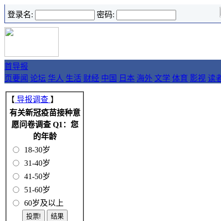
登录名:
密码:
首
导报
页
要闻
论坛
华人
生活
财经
中国
日本
海外
文学
体育
影视
读
【
导报调查
】
有关新冠疫苗接种意
愿问卷调查 Q1：您
的年龄
18-30岁
31-40岁
41-50岁
51-60岁
60岁及以上