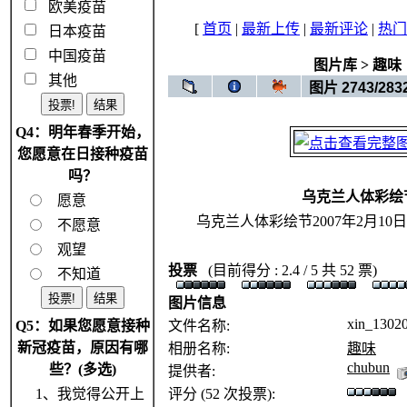
欧美疫苗
[
首页
|
最新上传
|
最新评论
|
热门
日本疫苗
中国疫苗
图片库
>
趣味
其他
图片 2743/283
Q4：明年春季开始，
您愿意在日接种疫苗
吗？
乌克兰人体彩绘
愿意
乌克兰人体彩绘节2007年2月1
不愿意
观望
投票
(目前得分 : 2.4 / 5 共 52 票)
不知道
图片信息
xin_1302
Q5：如果您愿意接种
文件名称:
新冠疫苗，原因有哪
相册名称:
趣味
chubun
些？(多选)
提供者:
1、我觉得公开上
评分 (52 次投票):