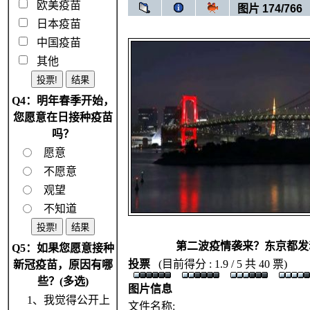
欧美疫苗
图片 174/766
日本疫苗
中国疫苗
其他
Q4：明年春季开始，
您愿意在日接种疫苗
吗？
愿意
不愿意
观望
不知道
第二波疫情袭来？东京都发
Q5：如果您愿意接种
投票
(目前得分 : 1.9 / 5 共 40 票)
新冠疫苗，原因有哪
些？(多选)
图片信息
1、我觉得公开上
文件名称: