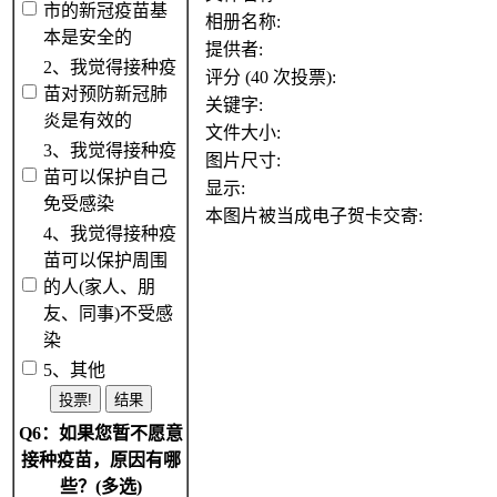
市的新冠疫苗基
相册名称:
本是安全的
提供者:
2、我觉得接种疫
评分 (40 次投票):
苗对预防新冠肺
关键字:
炎是有效的
文件大小:
3、我觉得接种疫
图片尺寸:
苗可以保护自己
显示:
免受感染
本图片被当成电子贺卡交寄:
4、我觉得接种疫
苗可以保护周围
的人(家人、朋
友、同事)不受感
染
5、其他
Q6：如果您暂不愿意
接种疫苗，原因有哪
些？(多选)