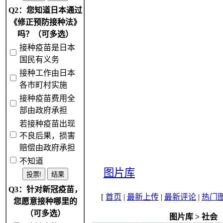
Q2：您知道日本通过
《修正预防接种法》
吗？（可多选）
接种疫苗是日本
国民有义务
接种工作由日本
各市町村实施
接种疫苗费用全
部由政府承担
若接种疫苗出现
不良后果，损害
赔偿由政府承担
不知道
图片库
Q3：针对新冠疫苗，
[
首页
|
最新上传
|
最新评论
|
热门
您愿意接种哪里的
（可多选）
图片库
>
社会