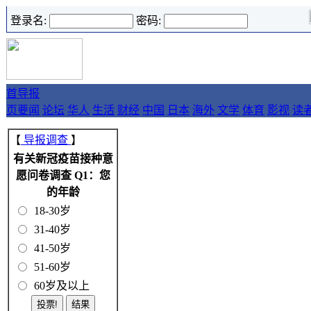
登录名:
密码:
首
导报
页
要闻
论坛
华人
生活
财经
中国
日本
海外
文学
体育
影视
读
【
导报调查
】
有关新冠疫苗接种意
愿问卷调查 Q1：您
的年龄
18-30岁
31-40岁
41-50岁
51-60岁
60岁及以上