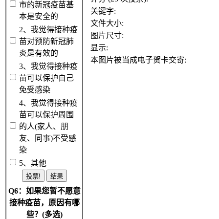
市的新冠疫苗基
关键字:
本是安全的
文件大小:
2、我觉得接种疫
图片尺寸:
苗对预防新冠肺
显示:
炎是有效的
本图片被当成电子贺卡交寄:
3、我觉得接种疫
苗可以保护自己
免受感染
4、我觉得接种疫
苗可以保护周围
的人(家人、朋
友、同事)不受感
染
5、其他
Q6：如果您暂不愿意
接种疫苗，原因有哪
些？(多选)