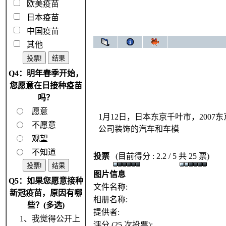
欧美疫苗
日本疫苗
中国疫苗
其他
Q4：明年春季开始，
您愿意在日接种疫苗
吗？
愿意
1月12日，日本东京千叶市，200
不愿意
公司装饰的汽车和车模
观望
不知道
投票
(目前得分 : 2.2 / 5 共 25 票)
图片信息
Q5：如果您愿意接种
文件名称:
新冠疫苗，原因有哪
相册名称:
些？(多选)
提供者:
1、我觉得公开上
评分 (25 次投票):