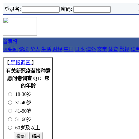
登录名:
密码:
首
导报
页
要闻
论坛
华人
生活
财经
中国
日本
海外
文学
体育
影视
读
【
导报调查
】
有关新冠疫苗接种意
愿问卷调查 Q1：您
的年龄
18-30岁
31-40岁
41-50岁
51-60岁
60岁及以上