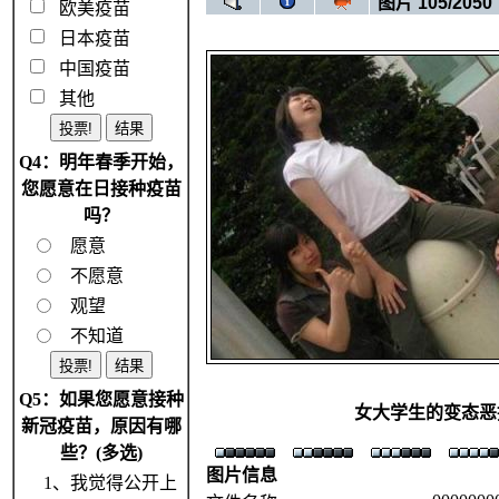
图片 105/2050
欧美疫苗
日本疫苗
中国疫苗
其他
Q4：明年春季开始，
您愿意在日接种疫苗
吗？
愿意
不愿意
观望
不知道
Q5：如果您愿意接种
女大学生的变态恶
新冠疫苗，原因有哪
些？(多选)
图片信息
1、我觉得公开上