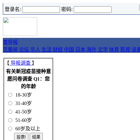
登录名:
密码:
首
导报
页
要闻
论坛
华人
生活
财经
中国
日本
海外
文学
体育
影视
读
【
导报调查
】
有关新冠疫苗接种意
愿问卷调查 Q1：您
的年龄
18-30岁
31-40岁
41-50岁
51-60岁
60岁及以上