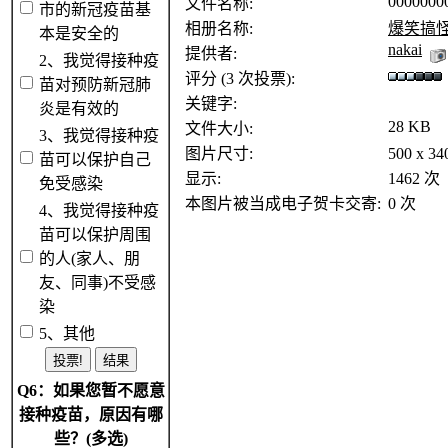
0000000
文件名称:
市的新冠疫苗基
相册名称:
爆笑搞
本是安全的
nakai
提供者:
2、我觉得接种疫
评分 (3 次投票):
苗对预防新冠肺
关键字:
炎是有效的
28 KB
文件大小:
3、我觉得接种疫
图片尺寸:
500 x 3
苗可以保护自己
显示:
1462 次
免受感染
本图片被当成电子贺卡交寄:
0 次
4、我觉得接种疫
苗可以保护周围
的人(家人、朋
友、同事)不受感
染
5、其他
Q6：如果您暂不愿意
接种疫苗，原因有哪
些？(多选)