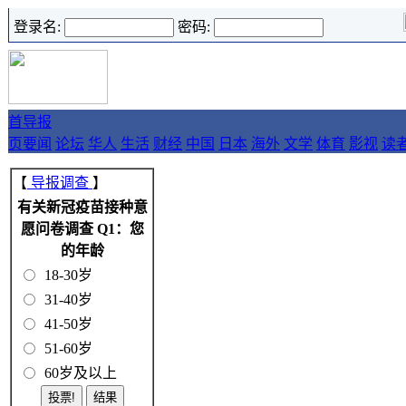
登录名:
密码:
首
导报
页
要闻
论坛
华人
生活
财经
中国
日本
海外
文学
体育
影视
读
【
导报调查
】
有关新冠疫苗接种意
愿问卷调查 Q1：您
的年龄
18-30岁
31-40岁
41-50岁
51-60岁
60岁及以上