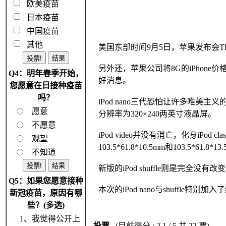
欧美疫苗
日本疫苗
中国疫苗
其他
美国东部时间9月5日，苹果发布会The Beat
另外还，苹果公司将8G的iPhon
Q4：明年春季开始，
好消息。
您愿意在日接种疫苗
吗？
iPod nano三代恐怕让许多唯美
愿意
分辨率为320×240两英寸液晶屏。
不愿意
iPod video并没有消亡，化身iPo
观望
103.5*61.8*10.5mm和103.5*61
不知道
新版的iPod shuffle则是完全
Q5：如果您愿意接种
本次的iPod nano与shuffl
新冠疫苗，原因有哪
些？(多选)
1、我觉得公开上
投票
(目前得分 : 2.1 / 5 共 22 票)