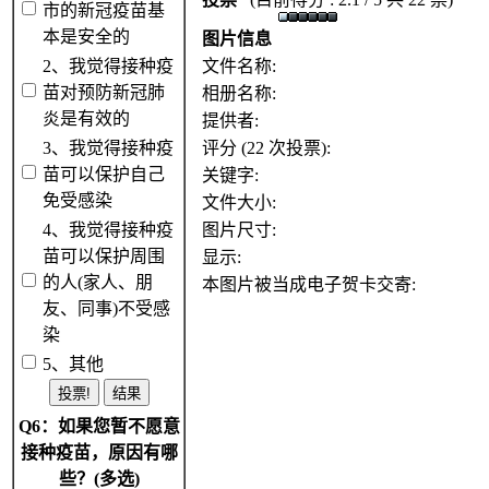
市的新冠疫苗基
本是安全的
图片信息
2、我觉得接种疫
文件名称:
苗对预防新冠肺
相册名称:
炎是有效的
提供者:
3、我觉得接种疫
评分 (22 次投票):
苗可以保护自己
关键字:
免受感染
文件大小:
4、我觉得接种疫
图片尺寸:
苗可以保护周围
显示:
的人(家人、朋
本图片被当成电子贺卡交寄:
友、同事)不受感
染
5、其他
Q6：如果您暂不愿意
接种疫苗，原因有哪
些？(多选)