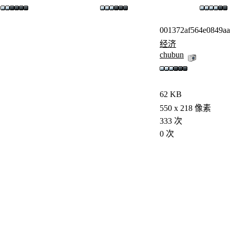
001372af564e0849aa
经济
chubun
62 KB
550 x 218 像素
333 次
0 次