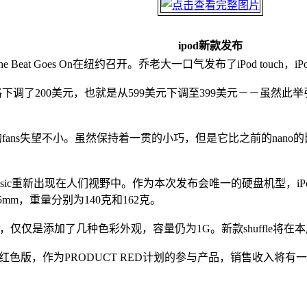
ipod新款发布
 Goes On在纽约召开。乔老大一口气发布了iPod touch，iPod nan
e价格下调了200美元，也就是从599美元下调至399美元－－虽
主义的fans失望不小。虽然保持着一贯的小巧，但是它比之前的nan
d classic重新出现在人们视野中。作为本次发布会唯一的硬盘机型，iPo
.8*13.5mm，重量分别为140克和162克。
没有改变，仅仅是添加了几种色彩外观，容量仍为1G。新款shuffl
e特别加入了红色版，作为PRODUCT RED计划的参与产品，销售收