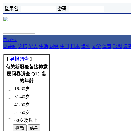
登录名:
密码:
首
导报
页
要闻
论坛
华人
生活
财经
中国
日本
海外
文学
体育
影视
读
【
导报调查
】
有关新冠疫苗接种意
愿问卷调查 Q1：您
的年龄
18-30岁
31-40岁
41-50岁
51-60岁
60岁及以上