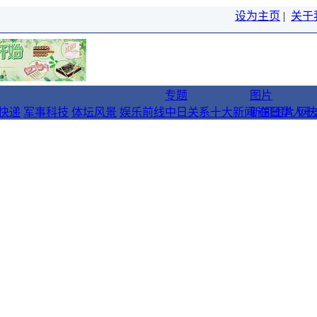
设为主页
|
关于
专题
图片
快递
军事科技
体坛风景
娱乐前线
中日关系十大新闻
新闻图片
在日华人十
网