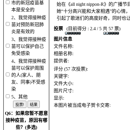
市的新冠疫苗基
始在《all night nippon
本是安全的
她“十分高兴能和大家相遇”的心情
2、我觉得接种疫
引起了歌迷们的高度好奇，同时也
苗对预防新冠肺
投票
(目前得分 : 2.4 / 5 共 57 票)
炎是有效的
图片信息
3、我觉得接种疫
苗可以保护自己
文件名称:
免受感染
相册名称:
提供者:
4、我觉得接种疫
苗可以保护周围
评分 (57 次投票):
的人(家人、朋
关键字:
友、同事)不受感
文件大小:
染
图片尺寸:
5、其他
显示:
本图片被当成电子贺卡交寄:
Q6：如果您暂不愿意
接种疫苗，原因有哪
些？(多选)