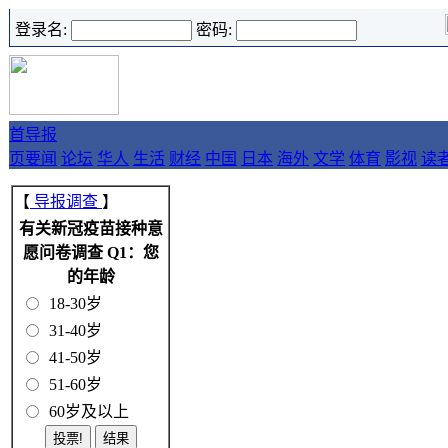
登录名:
密码:
首
导报
页
要闻
论坛
华人
生活
财经
中国
日本
海外
文学
体育
影视
读
【
导报调查
】
有关新冠疫苗接种意
愿问卷调查 Q1：您
的年龄
18-30岁
31-40岁
41-50岁
51-60岁
60岁及以上