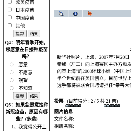
欧美疫苗
日本疫苗
中国疫苗
其他
Q4：明年春季开始，
您愿意在日接种疫苗
吗？
新华社照片，上海，2007年7月20
秦臻（左二）向上海赛区主办方颁发2
愿意
闪亮上海”的2008环球小姐（中
不愿意
半个世纪前在美国创立，目前世界上
观望
选手都将被联合国聘请担任“亲善大
不知道
投票
(目前得分 : 2 / 5 共 21 票)
Q5：如果您愿意接种
图片信息
新冠疫苗，原因有哪
些？(多选)
文件名称:
相册名称:
1、我觉得公开上