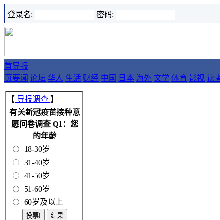
登录名:
密码:
首
导报
页
要闻
论坛
华人
生活
财经
中国
日本
海外
文学
体育
影视
读
【
导报调查
】
有关新冠疫苗接种意
愿问卷调查 Q1：您
的年龄
18-30岁
31-40岁
41-50岁
51-60岁
60岁及以上