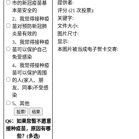
提供者:
市的新冠疫苗基
本是安全的
评分 (21 次投票):
关键字:
2、我觉得接种疫
文件大小:
苗对预防新冠肺
炎是有效的
图片尺寸:
显示:
3、我觉得接种疫
本图片被当成电子贺卡交寄:
苗可以保护自己
免受感染
4、我觉得接种疫
苗可以保护周围
的人(家人、朋
友、同事)不受感
染
5、其他
Q6：如果您暂不愿意
接种疫苗，原因有哪
些？(多选)