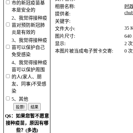
市的新冠疫苗基
相册名称:
时
本是安全的
chu
提供者:
2、我觉得接种疫
关键字:
苗对预防新冠肺
35 
文件大小:
炎是有效的
图片尺寸:
640
3、我觉得接种疫
显示:
2 次
苗可以保护自己
本图片被当成电子贺卡交寄:
0 次
免受感染
4、我觉得接种疫
苗可以保护周围
的人(家人、朋
友、同事)不受感
染
5、其他
Q6：如果您暂不愿意
接种疫苗，原因有哪
些？(多选)