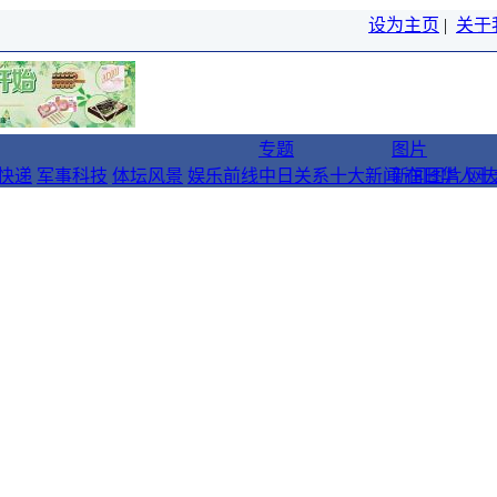
设为主页
|
关于
专题
图片
快递
军事科技
体坛风景
娱乐前线
中日关系十大新闻
新闻图片
在日华人十
网