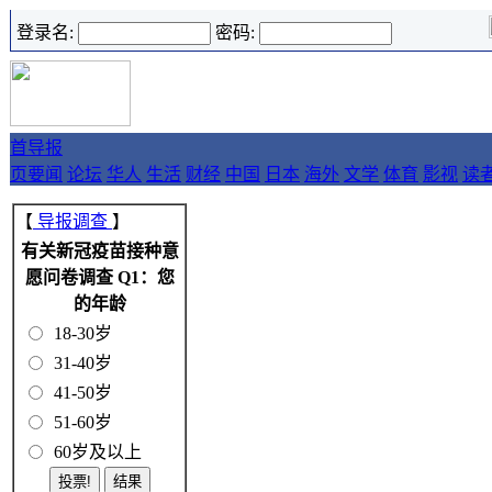
登录名:
密码:
首
导报
页
要闻
论坛
华人
生活
财经
中国
日本
海外
文学
体育
影视
读
【
导报调查
】
有关新冠疫苗接种意
愿问卷调查 Q1：您
的年龄
18-30岁
31-40岁
41-50岁
51-60岁
60岁及以上