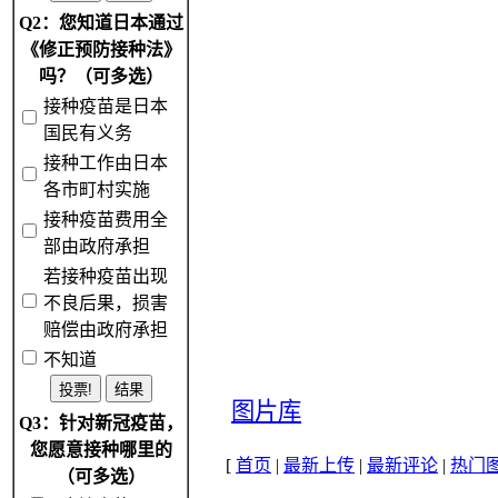
Q2：您知道日本通过
《修正预防接种法》
吗？（可多选）
接种疫苗是日本
国民有义务
接种工作由日本
各市町村实施
接种疫苗费用全
部由政府承担
若接种疫苗出现
不良后果，损害
赔偿由政府承担
不知道
图片库
Q3：针对新冠疫苗，
您愿意接种哪里的
[
首页
|
最新上传
|
最新评论
|
热门
（可多选）