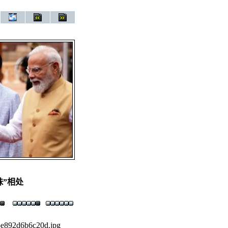
妹”相处
5e892d6b6c20d.jpg