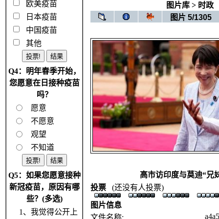
欧美疫苗
图片库
>
时政
日本疫苗
图片 5/1305
中国疫苗
其他
Q4：明年春季开始，
您愿意在日接种疫苗
吗？
愿意
不愿意
观望
不知道
高市访印度与莫迪“兄
Q5：如果您愿意接种
新冠疫苗，原因有哪
投票
(还没有人投票)
些？(多选)
图片信息
1、我觉得公开上
a4a
文件名称: