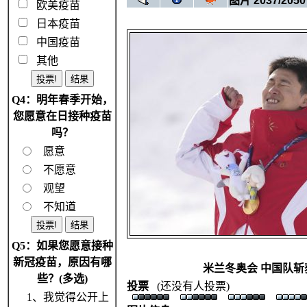
图片 2037/2050
欧美疫苗
日本疫苗
中国疫苗
其他
Q4：明年春季开始，
您愿意在日接种疫苗
吗？
愿意
不愿意
观望
不知道
Q5：如果您愿意接种
新冠疫苗，原因有哪
米兰冬奥会 中国队斩
些？(多选)
投票
(还没有人投票)
1、我觉得公开上