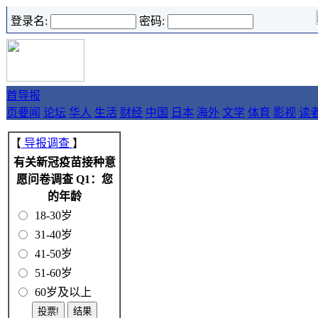
登录名:
密码:
首
导报
页
要闻
论坛
华人
生活
财经
中国
日本
海外
文学
体育
影视
读
【
导报调查
】
有关新冠疫苗接种意
愿问卷调查 Q1：您
的年龄
18-30岁
31-40岁
41-50岁
51-60岁
60岁及以上