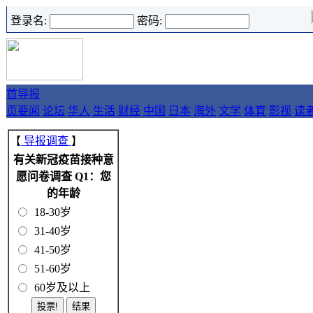
登录名:
密码:
首
导报
页
要闻
论坛
华人
生活
财经
中国
日本
海外
文学
体育
影视
读
【
导报调查
】
有关新冠疫苗接种意
愿问卷调查 Q1：您
的年龄
18-30岁
31-40岁
41-50岁
51-60岁
60岁及以上