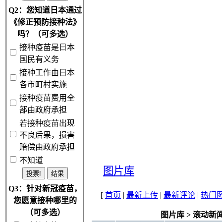
Q2：您知道日本通过
《修正预防接种法》
吗？（可多选）
接种疫苗是日本
国民有义务
接种工作由日本
各市町村实施
接种疫苗费用全
部由政府承担
若接种疫苗出现
不良后果，损害
赔偿由政府承担
不知道
图片库
Q3：针对新冠疫苗，
[
首页
|
最新上传
|
最新评论
|
热门
您愿意接种哪里的
（可多选）
图片库
>
滚动新