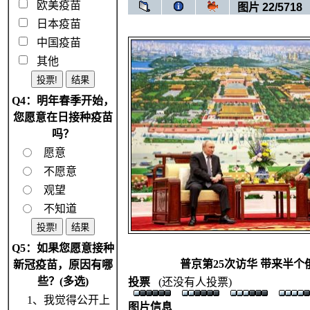
欧美疫苗
图片 22/5718
日本疫苗
中国疫苗
其他
Q4：明年春季开始，
您愿意在日接种疫苗
吗？
愿意
不愿意
观望
不知道
Q5：如果您愿意接种
普京第25次访华 带来半个
新冠疫苗，原因有哪
些？(多选)
投票
(还没有人投票)
1、我觉得公开上
图片信息