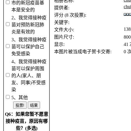
相册名称:
市的新冠疫苗基
chu
提供者:
本是安全的
评分 (8 次投票):
2、我觉得接种疫
关键字:
苗对预防新冠肺
13
文件大小:
炎是有效的
图片尺寸:
800
3、我觉得接种疫
显示:
41
苗可以保护自己
本图片被当成电子贺卡交寄:
0 
免受感染
4、我觉得接种疫
苗可以保护周围
的人(家人、朋
友、同事)不受感
染
5、其他
Q6：如果您暂不愿意
接种疫苗，原因有哪
些？(多选)