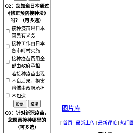
Q2：您知道日本通过
《修正预防接种法》
吗？（可多选）
接种疫苗是日本
国民有义务
接种工作由日本
各市町村实施
接种疫苗费用全
部由政府承担
若接种疫苗出现
不良后果，损害
赔偿由政府承担
不知道
图片库
Q3：针对新冠疫苗，
您愿意接种哪里的
[
首页
|
最新上传
|
最新评论
|
热门
（可多选）