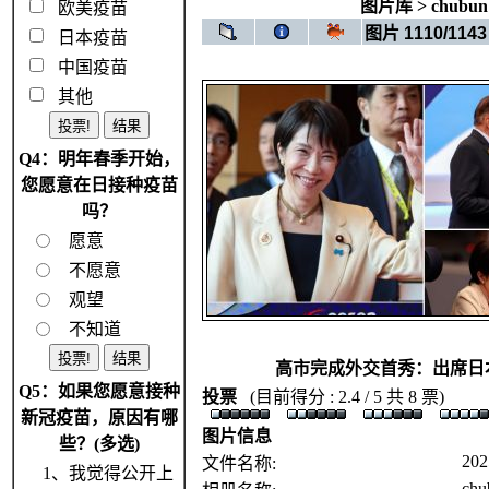
图片库
>
chubun
欧美疫苗
图片 1110/1143
日本疫苗
中国疫苗
其他
Q4：明年春季开始，
您愿意在日接种疫苗
吗？
愿意
不愿意
观望
不知道
高市完成外交首秀：出席日
Q5：如果您愿意接种
投票
(目前得分 : 2.4 / 5 共 8 票)
新冠疫苗，原因有哪
图片信息
些？(多选)
202
文件名称:
1、我觉得公开上
chu