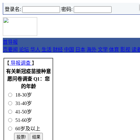
登录名:
密码:
首
导报
页
要闻
论坛
华人
生活
财经
中国
日本
海外
文学
体育
影视
读
【
导报调查
】
有关新冠疫苗接种意
愿问卷调查 Q1：您
的年龄
18-30岁
31-40岁
41-50岁
51-60岁
60岁及以上