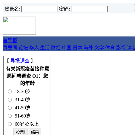
登录名:
密码:
首
导报
页
要闻
论坛
华人
生活
财经
中国
日本
海外
文学
体育
影视
读
【
导报调查
】
有关新冠疫苗接种意
愿问卷调查 Q1：您
的年龄
18-30岁
31-40岁
41-50岁
51-60岁
60岁及以上