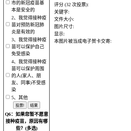
市的新冠疫苗基
评分 (32 次投票):
本是安全的
关键字:
2、我觉得接种疫
文件大小:
苗对预防新冠肺
图片尺寸:
炎是有效的
显示:
3、我觉得接种疫
本图片被当成电子贺卡交寄:
苗可以保护自己
免受感染
4、我觉得接种疫
苗可以保护周围
的人(家人、朋
友、同事)不受感
染
5、其他
Q6：如果您暂不愿意
接种疫苗，原因有哪
些？(多选)