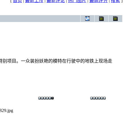
[
首页
|
最新上传
|
最新评论
|
热门图片
|
最高评分
|
搜索
]
个特别项目。一众装扮妖艳的模特在行驶中的地铁上现场走
829.jpg