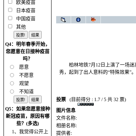
欧美疫苗
日本疫苗
中国疫苗
其他
Q4：明年春季开始，
您愿意在日接种疫苗
吗？
柏林地铁7月12日上演了一场迷离
愿意
秀，起到了出人意料的“特殊效果”
不愿意
观望
不知道
投票
(目前得分 : 1.7 / 5 共 32 票)
Q5：如果您愿意接种
图片信息
新冠疫苗，原因有哪
文件名称:
些？(多选)
相册名称:
1、我觉得公开上
提供者: