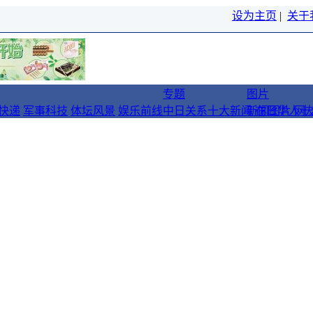
设为主页
|
关于
专题
图片
快递
军事科技
体坛风景
娱乐前线
中日关系十大新闻
新闻图片
在日华人十
网