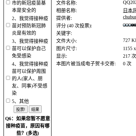
QQ202
市的新冠疫苗基
文件名称:
本是安全的
相册名称:
日本
chubu
提供者:
2、我觉得接种疫
苗对预防新冠肺
评分 (40 次投票):
炎是有效的
关键字:
727 K
文件大小:
3、我觉得接种疫
苗可以保护自己
图片尺寸:
1155 
免受感染
显示:
217 
本图片被当成电子贺卡交寄:
0 次
4、我觉得接种疫
苗可以保护周围
的人(家人、朋
友、同事)不受感
染
5、其他
Q6：如果您暂不愿意
接种疫苗，原因有哪
些？(多选)