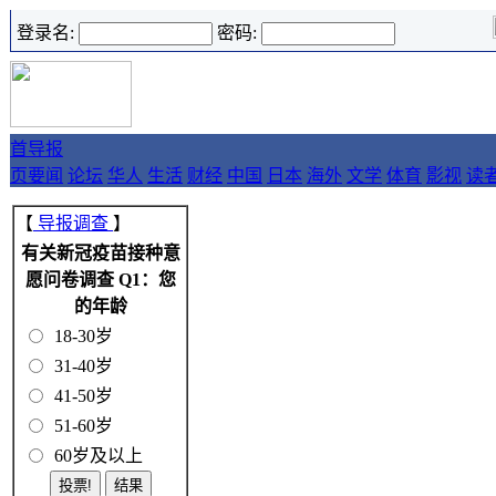
登录名:
密码:
首
导报
页
要闻
论坛
华人
生活
财经
中国
日本
海外
文学
体育
影视
读
【
导报调查
】
有关新冠疫苗接种意
愿问卷调查 Q1：您
的年龄
18-30岁
31-40岁
41-50岁
51-60岁
60岁及以上