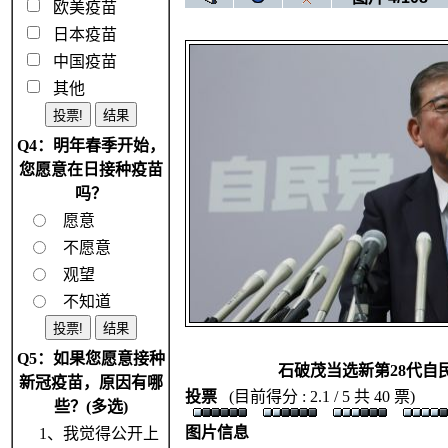
欧美疫苗
日本疫苗
中国疫苗
其他
Q4：明年春季开始，
您愿意在日接种疫苗
吗？
愿意
不愿意
观望
不知道
Q5：如果您愿意接种
石破茂当选新第28代自
新冠疫苗，原因有哪
投票
(目前得分 : 2.1 / 5 共 40 票)
些？(多选)
图片信息
1、我觉得公开上