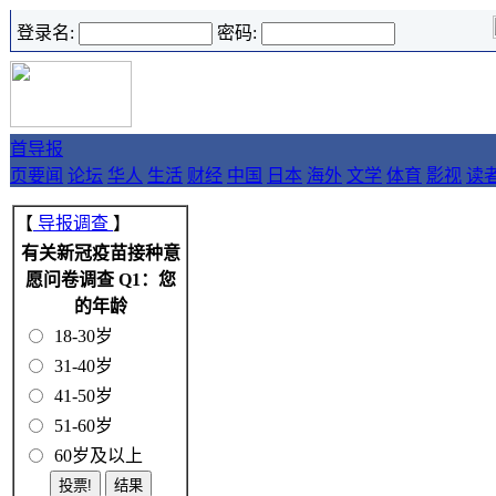
登录名:
密码:
首
导报
页
要闻
论坛
华人
生活
财经
中国
日本
海外
文学
体育
影视
读
【
导报调查
】
有关新冠疫苗接种意
愿问卷调查 Q1：您
的年龄
18-30岁
31-40岁
41-50岁
51-60岁
60岁及以上