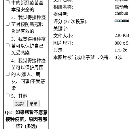
市的新冠疫苗基
相册名称:
滚动新
本是安全的
chubun
提供者:
2、我觉得接种疫
评分 (37 次投票):
苗对预防新冠肺
关键字:
炎是有效的
230 K
文件大小:
3、我觉得接种疫
图片尺寸:
800 x 
苗可以保护自己
显示:
175 次
免受感染
本图片被当成电子贺卡交寄:
0 次
4、我觉得接种疫
苗可以保护周围
的人(家人、朋
友、同事)不受感
染
5、其他
Q6：如果您暂不愿意
接种疫苗，原因有哪
些？(多选)