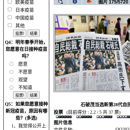
图片 175/5720
欧美疫苗
日本疫苗
中国疫苗
其他
Q4：明年春季开始，
您愿意在日接种疫苗
吗？
愿意
不愿意
观望
不知道
Q5：如果您愿意接种
石破茂当选新第28代自
新冠疫苗，原因有哪
投票
(目前得分 : 2.2 / 5 共 37 票)
些？(多选)
图片信息
1、我觉得公开上
QQ2024
文件名称: