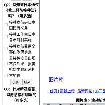
Q2：您知道日本通过
《修正预防接种法》
吗？（可多选）
接种疫苗是日本
国民有义务
接种工作由日本
各市町村实施
接种疫苗费用全
部由政府承担
若接种疫苗出现
不良后果，损害
赔偿由政府承担
不知道
图片库
Q3：针对新冠疫苗，
[
首页
|
最新上传
|
最新评论
|
热门
您愿意接种哪里的
（可多选）
图片库
>
滚动新