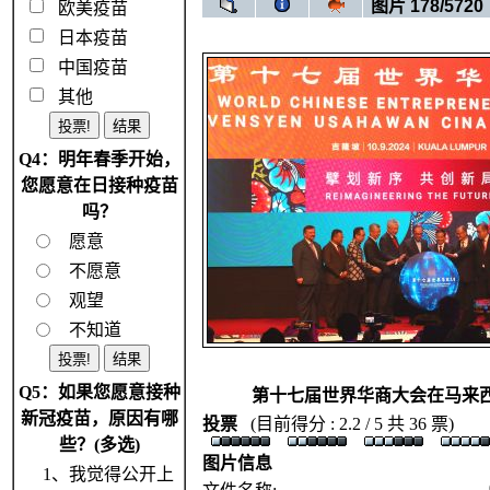
图片 178/5720
欧美疫苗
日本疫苗
中国疫苗
其他
Q4：明年春季开始，
您愿意在日接种疫苗
吗？
愿意
不愿意
观望
不知道
Q5：如果您愿意接种
第十七届世界华商大会在马来
新冠疫苗，原因有哪
投票
(目前得分 : 2.2 / 5 共 36 票)
些？(多选)
图片信息
1、我觉得公开上