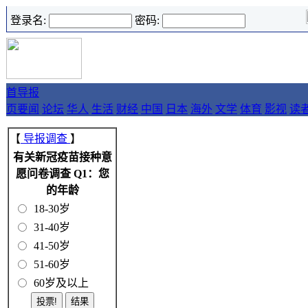
登录名:
密码:
首
导报
页
要闻
论坛
华人
生活
财经
中国
日本
海外
文学
体育
影视
读
【
导报调查
】
有关新冠疫苗接种意
愿问卷调查 Q1：您
的年龄
18-30岁
31-40岁
41-50岁
51-60岁
60岁及以上