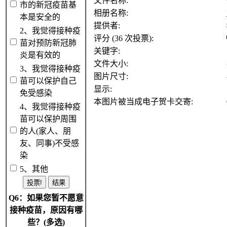
文件名称:
市的新冠疫苗基
相册名称:
本是安全的
提供者:
2、我觉得接种疫
评分 (36 次投票):
苗对预防新冠肺
关键字:
炎是有效的
文件大小:
3、我觉得接种疫
图片尺寸:
苗可以保护自己
显示:
免受感染
本图片被当成电子贺卡交寄:
4、我觉得接种疫
苗可以保护周围
的人(家人、朋
友、同事)不受感
染
5、其他
Q6：如果您暂不愿意
接种疫苗，原因有哪
些？(多选)