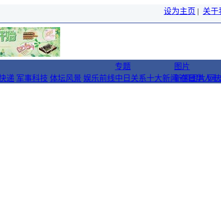
设为主页
|
关于
专题
图片
快递
军事科技
体坛风景
娱乐前线
中日关系十大新闻
新闻图片
在日华人十
网