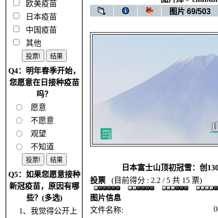
欧美疫苗
图片 69/503
日本疫苗
中国疫苗
其他
Q4：明年春季开始，
您愿意在日接种疫苗
吗？
愿意
不愿意
观望
不知道
日本富士山顶初冠雪：创13
Q5：如果您愿意接种
投票
(目前得分 : 2.2 / 5 共 15 票)
新冠疫苗，原因有哪
些？(多选)
图片信息
0
文件名称:
1、我觉得公开上