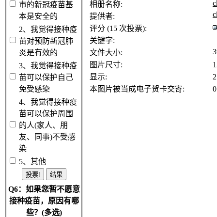
c
相册名称:
市的新冠疫苗基
c
本是安全的
提供者:
评分 (15 次投票):
2、我觉得接种疫
关键字:
苗对预防新冠肺
3
炎是有效的
文件大小:
图片尺寸:
1
3、我觉得接种疫
显示:
2
苗可以保护自己
免受感染
本图片被当成电子贺卡交寄:
4、我觉得接种疫
苗可以保护周围
的人(家人、朋
友、同事)不受感
染
5、其他
Q6：如果您暂不愿意
接种疫苗，原因有哪
些？(多选)