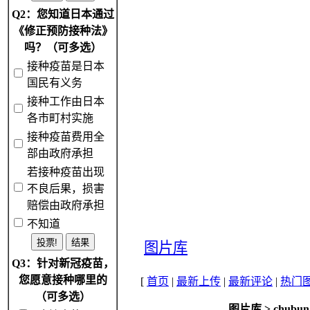
Q2：您知道日本通过
《修正预防接种法》
吗？（可多选）
接种疫苗是日本
国民有义务
接种工作由日本
各市町村实施
接种疫苗费用全
部由政府承担
若接种疫苗出现
不良后果，损害
赔偿由政府承担
不知道
图片库
Q3：针对新冠疫苗，
您愿意接种哪里的
[
首页
|
最新上传
|
最新评论
|
热门
（可多选）
图片库
>
chubun