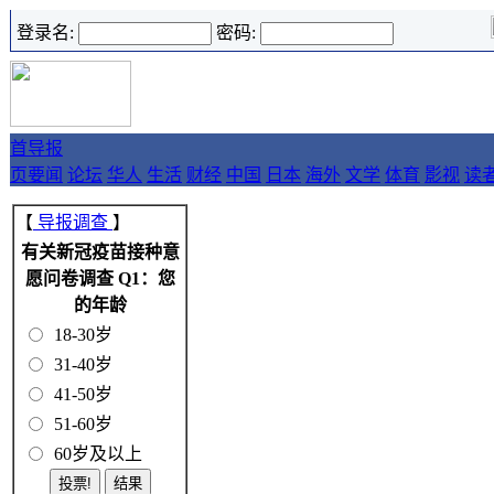
登录名:
密码:
首
导报
页
要闻
论坛
华人
生活
财经
中国
日本
海外
文学
体育
影视
读
【
导报调查
】
有关新冠疫苗接种意
愿问卷调查 Q1：您
的年龄
18-30岁
31-40岁
41-50岁
51-60岁
60岁及以上