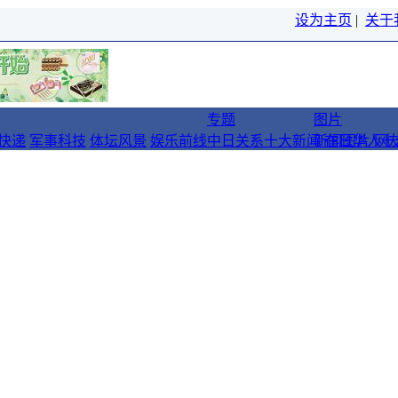
设为主页
|
关于
专题
图片
快递
军事科技
体坛风景
娱乐前线
中日关系十大新闻
新闻图片
在日华人十
网