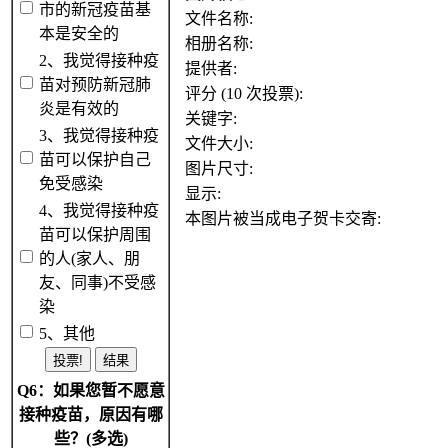
市的新冠疫苗基
文件名称:
本是安全的
相册名称:
2、我觉得接种疫
提供者:
苗对预防新冠肺
评分 (10 次投票):
炎是有效的
关键字:
3、我觉得接种疫
文件大小:
苗可以保护自己
图片尺寸:
免受感染
显示:
4、我觉得接种疫
本图片被当成电子贺卡交寄:
苗可以保护周围
的人(家人、朋
友、同事)不受感
染
5、其他
Q6：如果您暂不愿意
接种疫苗，原因有哪
些？(多选)