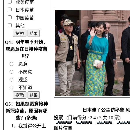
欧美疫苗
日本疫苗
中国疫苗
其他
Q4：明年春季开始，
您愿意在日接种疫苗
吗？
愿意
不愿意
观望
不知道
Q5：如果您愿意接种
日本佳子公主访秘鲁 
新冠疫苗，原因有哪
投票
(目前得分 : 2.4 / 5 共 10 票)
些？(多选)
1、我觉得公开上
图片信息