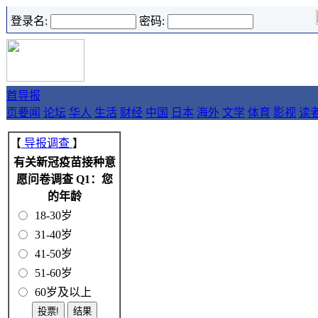
登录名:
密码:
首
导报
页
要闻
论坛
华人
生活
财经
中国
日本
海外
文学
体育
影视
读
【
导报调查
】
有关新冠疫苗接种意
愿问卷调查 Q1：您
的年龄
18-30岁
31-40岁
41-50岁
51-60岁
60岁及以上