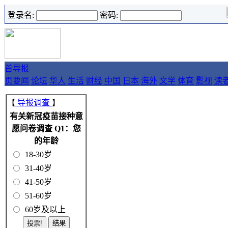
登录名:
密码:
首
导报
页
要闻
论坛
华人
生活
财经
中国
日本
海外
文学
体育
影视
读
【
导报调查
】
有关新冠疫苗接种意
愿问卷调查 Q1：您
的年龄
18-30岁
31-40岁
41-50岁
51-60岁
60岁及以上