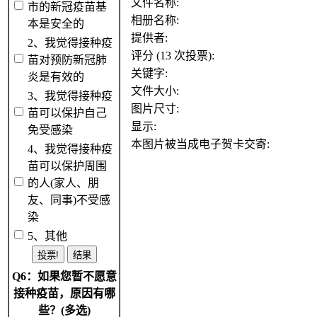
文件名称:
市的新冠疫苗基
相册名称:
本是安全的
提供者:
2、我觉得接种疫
评分 (13 次投票):
苗对预防新冠肺
关键字:
炎是有效的
文件大小:
3、我觉得接种疫
图片尺寸:
苗可以保护自己
显示:
免受感染
本图片被当成电子贺卡交寄:
4、我觉得接种疫
苗可以保护周围
的人(家人、朋
友、同事)不受感
染
5、其他
Q6：如果您暂不愿意
接种疫苗，原因有哪
些？(多选)