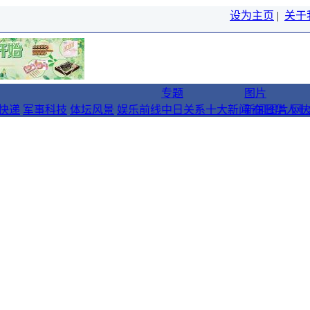
设为主页
|
关于
专题
图片
快递
军事科技
体坛风景
娱乐前线
中日关系十大新闻
新闻图片
在日华人十
网