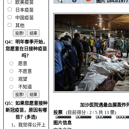
图片 1843/1977
欧美疫苗
日本疫苗
中国疫苗
其他
Q4：明年春季开始，
您愿意在日接种疫苗
吗？
愿意
不愿意
观望
不知道
Q5：如果您愿意接种
加沙医院遇最血腥轰炸
新冠疫苗，原因有哪
投票
(目前得分 : 2 / 5 共 13 票)
些？(多选)
图片信息
1、我觉得公开上