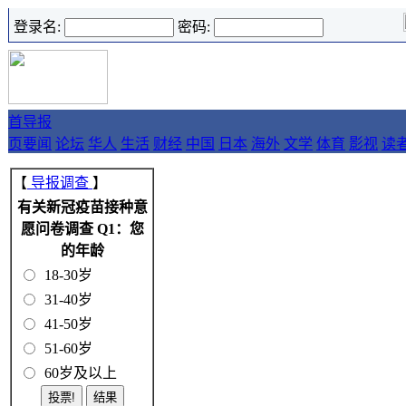
登录名:
密码:
首
导报
页
要闻
论坛
华人
生活
财经
中国
日本
海外
文学
体育
影视
读
【
导报调查
】
有关新冠疫苗接种意
愿问卷调查 Q1：您
的年龄
18-30岁
31-40岁
41-50岁
51-60岁
60岁及以上