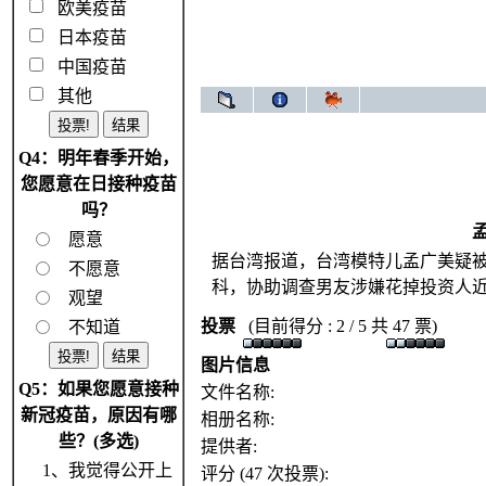
欧美疫苗
日本疫苗
中国疫苗
其他
Q4：明年春季开始，
您愿意在日接种疫苗
吗？
愿意
据台湾报道，台湾模特儿孟广美疑被男
不愿意
科，协助调查男友涉嫌花掉投资人近
观望
投票
(目前得分 : 2 / 5 共 47 票)
不知道
图片信息
Q5：如果您愿意接种
文件名称:
新冠疫苗，原因有哪
相册名称:
些？(多选)
提供者:
1、我觉得公开上
评分 (47 次投票):