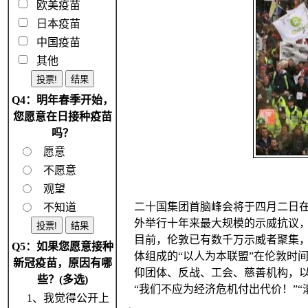
欧美疫苗
日本疫苗
中国疫苗
其他
Q4：明年春季开始，
您愿意在日接种疫苗
吗？
愿意
不愿意
观望
二十国集团首脑峰会将于四月二日在
不知道
外举行十年来最大规模的示威抗议
目前，伦敦已有数千万示威者聚集
Q5：如果您愿意接种
体组成的“以人为本联盟”在伦敦时
新冠疫苗，原因有哪
仰团体、反战、工会、慈善机构，
些？(多选)
“我们不应为经济危机付出代价！”“
1、我觉得公开上