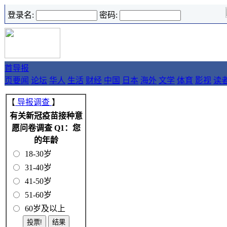
登录名:
密码:
首
导报
页
要闻
论坛
华人
生活
财经
中国
日本
海外
文学
体育
影视
读
【
导报调查
】
有关新冠疫苗接种意
愿问卷调查 Q1：您
的年龄
18-30岁
31-40岁
41-50岁
51-60岁
60岁及以上