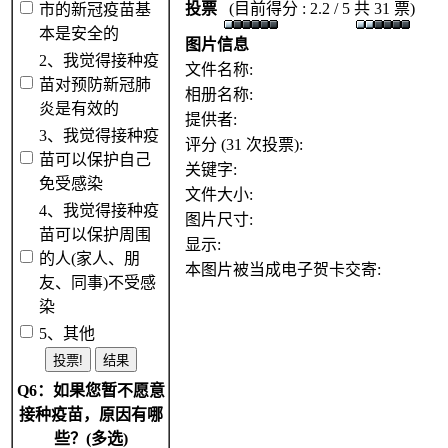
投票
(目前得分 : 2.2 / 5 共 31 票)
市的新冠疫苗基
本是安全的
图片信息
2、我觉得接种疫
文件名称:
苗对预防新冠肺
相册名称:
炎是有效的
提供者:
3、我觉得接种疫
评分 (31 次投票):
苗可以保护自己
关键字:
免受感染
文件大小:
4、我觉得接种疫
图片尺寸:
苗可以保护周围
显示:
的人(家人、朋
本图片被当成电子贺卡交寄:
友、同事)不受感
染
5、其他
Q6：如果您暂不愿意
接种疫苗，原因有哪
些？(多选)