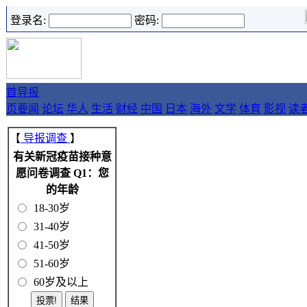
登录名:
密码:
首
导报
页
要闻
论坛
华人
生活
财经
中国
日本
海外
文学
体育
影视
读
【
导报调查
】
有关新冠疫苗接种意
愿问卷调查 Q1：您
的年龄
18-30岁
31-40岁
41-50岁
51-60岁
60岁及以上