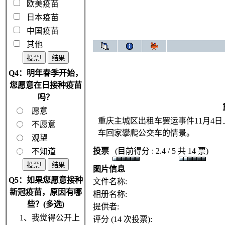
欧美疫苗
日本疫苗
中国疫苗
其他
Q4：明年春季开始，
您愿意在日接种疫苗
吗？
愿意
重庆主城区出租车罢运事件11月4
不愿意
车回家攀爬公交车的情景。
观望
投票
(目前得分 : 2.4 / 5 共 14 票)
不知道
图片信息
Q5：如果您愿意接种
文件名称:
新冠疫苗，原因有哪
相册名称:
些？(多选)
提供者:
1、我觉得公开上
评分 (14 次投票):