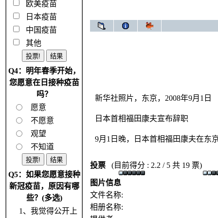
欧美疫苗
日本疫苗
中国疫苗
其他
Q4：明年春季开始，
您愿意在日接种疫苗
吗？
新华社照片，东京，2008年9月1日
愿意
日本首相福田康夫宣布辞职
不愿意
观望
9月1日晚，日本首相福田康夫在东
不知道
投票
(目前得分 : 2.2 / 5 共 19 票)
Q5：如果您愿意接种
图片信息
新冠疫苗，原因有哪
文件名称:
些？(多选)
相册名称:
1、我觉得公开上