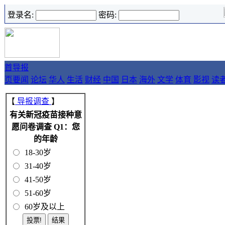
登录名:
密码:
首
导报
页
要闻
论坛
华人
生活
财经
中国
日本
海外
文学
体育
影视
读
【
导报调查
】
有关新冠疫苗接种意
愿问卷调查 Q1：您
的年龄
18-30岁
31-40岁
41-50岁
51-60岁
60岁及以上