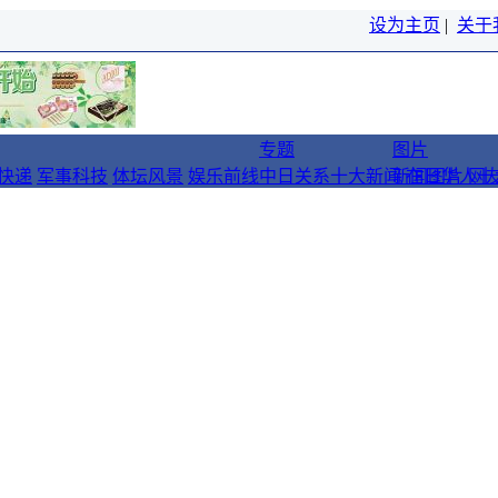
设为主页
|
关于
专题
图片
快递
军事科技
体坛风景
娱乐前线
中日关系十大新闻
新闻图片
在日华人十
网