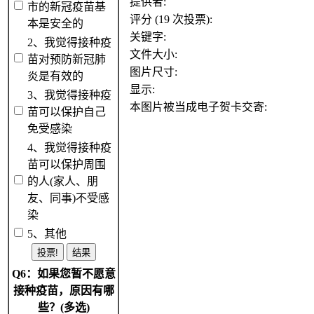
提供者:
市的新冠疫苗基
评分 (19 次投票):
本是安全的
关键字:
2、我觉得接种疫
文件大小:
苗对预防新冠肺
图片尺寸:
炎是有效的
显示:
3、我觉得接种疫
本图片被当成电子贺卡交寄:
苗可以保护自己
免受感染
4、我觉得接种疫
苗可以保护周围
的人(家人、朋
友、同事)不受感
染
5、其他
Q6：如果您暂不愿意
接种疫苗，原因有哪
些？(多选)