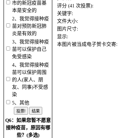
市的新冠疫苗基
评分 (41 次投票):
本是安全的
关键字:
2、我觉得接种疫
文件大小:
苗对预防新冠肺
图片尺寸:
炎是有效的
显示:
3、我觉得接种疫
本图片被当成电子贺卡交寄:
苗可以保护自己
免受感染
4、我觉得接种疫
苗可以保护周围
的人(家人、朋
友、同事)不受感
染
5、其他
Q6：如果您暂不愿意
接种疫苗，原因有哪
些？(多选)