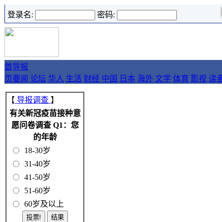
登录名:
密码:
首
导报
页
要闻
论坛
华人
生活
财经
中国
日本
海外
文学
体育
影视
读
【
导报调查
】
有关新冠疫苗接种意
愿问卷调查 Q1：您
的年龄
18-30岁
31-40岁
41-50岁
51-60岁
60岁及以上