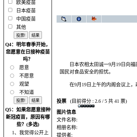
欧美疫苗
日本疫苗
中国疫苗
其他
Q4：明年春季开始，
您愿意在日接种疫苗
吗？
日本农相太田诚一9月19日向福
愿意
国民对食品安全的担忧。
不愿意
观望
在9月19日上午的内阁会议上，
不知道
投票
(目前得分 : 2.6 / 5 共 41 票)
Q5：如果您愿意接种
图片信息
新冠疫苗，原因有哪
文件名称:
些？(多选)
相册名称:
1、我觉得公开上
提供者: