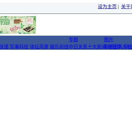
设为主页
|
关于
专题
图片
快递
军事科技
体坛风景
娱乐前线
中日关系十大新闻
新闻图片
在日华人十
网