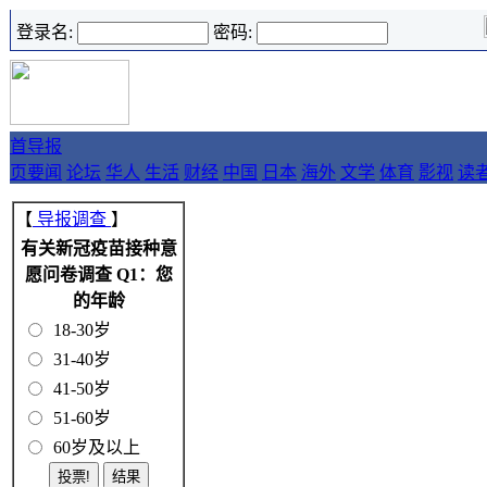
登录名:
密码:
首
导报
页
要闻
论坛
华人
生活
财经
中国
日本
海外
文学
体育
影视
读
【
导报调查
】
有关新冠疫苗接种意
愿问卷调查 Q1：您
的年龄
18-30岁
31-40岁
41-50岁
51-60岁
60岁及以上