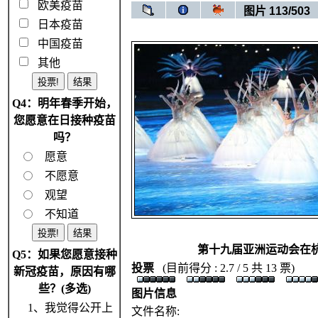
欧美疫苗
图片 113/503
日本疫苗
中国疫苗
其他
Q4：明年春季开始，
您愿意在日接种疫苗
吗？
愿意
不愿意
观望
不知道
第十九届亚洲运动会在
Q5：如果您愿意接种
投票
(目前得分 : 2.7 / 5 共 13 票)
新冠疫苗，原因有哪
些？(多选)
图片信息
1、我觉得公开上
文件名称: