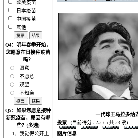
欧美疫苗
日本疫苗
中国疫苗
其他
Q4：明年春季开始，
您愿意在日接种疫苗
吗？
愿意
不愿意
观望
不知道
Q5：如果您愿意接种
一代球王马拉多纳
新冠疫苗，原因有哪
投票
(目前得分 : 2.2 / 5 共 23 票)
些？(多选)
1、我觉得公开上
图片信息