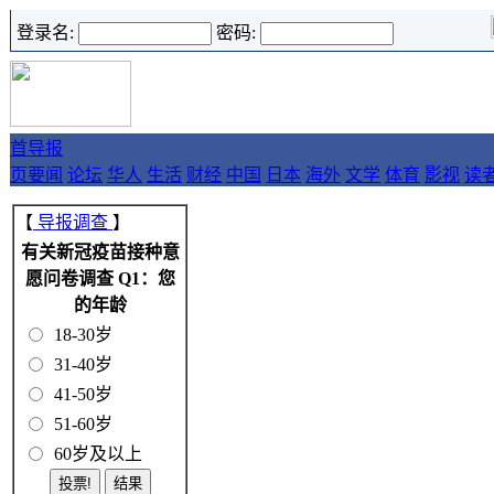
登录名:
密码:
首
导报
页
要闻
论坛
华人
生活
财经
中国
日本
海外
文学
体育
影视
读
【
导报调查
】
有关新冠疫苗接种意
愿问卷调查 Q1：您
的年龄
18-30岁
31-40岁
41-50岁
51-60岁
60岁及以上