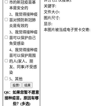
评分 (22 次投票):
市的新冠疫苗基
关键字:
本是安全的
文件大小:
2、我觉得接种疫
图片尺寸:
苗对预防新冠肺
显示:
炎是有效的
本图片被当成电子贺卡交寄:
3、我觉得接种疫
苗可以保护自己
免受感染
4、我觉得接种疫
苗可以保护周围
的人(家人、朋
友、同事)不受感
染
5、其他
Q6：如果您暂不愿意
接种疫苗，原因有哪
些？(多选)