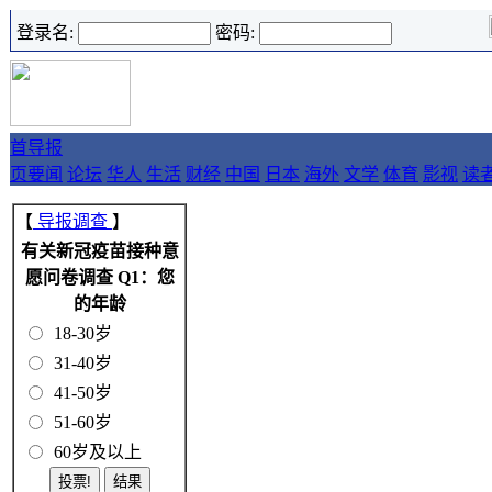
登录名:
密码:
首
导报
页
要闻
论坛
华人
生活
财经
中国
日本
海外
文学
体育
影视
读
【
导报调查
】
有关新冠疫苗接种意
愿问卷调查 Q1：您
的年龄
18-30岁
31-40岁
41-50岁
51-60岁
60岁及以上