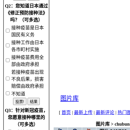
Q2：您知道日本通过
《修正预防接种法》
吗？（可多选）
接种疫苗是日本
国民有义务
接种工作由日本
各市町村实施
接种疫苗费用全
部由政府承担
若接种疫苗出现
不良后果，损害
赔偿由政府承担
不知道
图片库
Q3：针对新冠疫苗，
[
首页
|
最新上传
|
最新评论
|
热门
您愿意接种哪里的
图片库
>
chubun
（可多选）