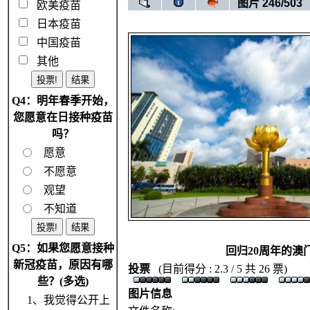
图片 246/503
欧美疫苗
日本疫苗
中国疫苗
其他
Q4：明年春季开始，
您愿意在日接种疫苗
吗？
愿意
不愿意
观望
不知道
Q5：如果您愿意接种
回归20周年的澳
新冠疫苗，原因有哪
投票
(目前得分 : 2.3 / 5 共 26 票)
些？(多选)
图片信息
1、我觉得公开上