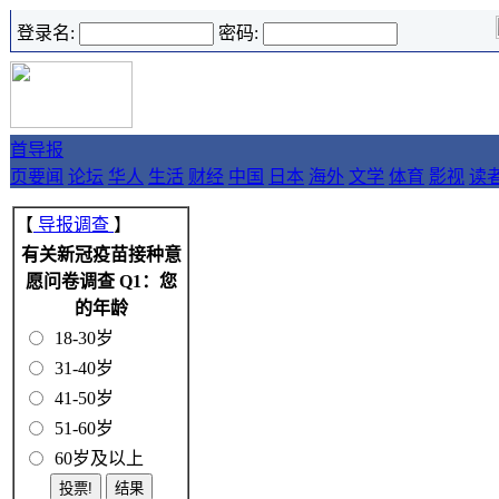
登录名:
密码:
首
导报
页
要闻
论坛
华人
生活
财经
中国
日本
海外
文学
体育
影视
读
【
导报调查
】
有关新冠疫苗接种意
愿问卷调查 Q1：您
的年龄
18-30岁
31-40岁
41-50岁
51-60岁
60岁及以上