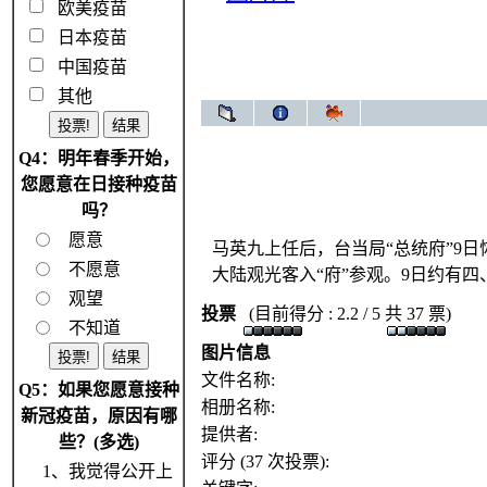
欧美疫苗
日本疫苗
中国疫苗
其他
Q4：明年春季开始，
您愿意在日接种疫苗
吗？
愿意
马英九上任后，台当局“总统府”9
不愿意
大陆观光客入“府”参观。9日约有
观望
投票
(目前得分 : 2.2 / 5 共 37 票)
不知道
图片信息
文件名称:
Q5：如果您愿意接种
相册名称:
新冠疫苗，原因有哪
提供者:
些？(多选)
评分 (37 次投票):
1、我觉得公开上