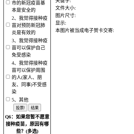
关键字:
市的新冠疫苗基
文件大小:
本是安全的
图片尺寸:
2、我觉得接种疫
显示:
苗对预防新冠肺
本图片被当成电子贺卡交寄:
炎是有效的
3、我觉得接种疫
苗可以保护自己
免受感染
4、我觉得接种疫
苗可以保护周围
的人(家人、朋
友、同事)不受感
染
5、其他
Q6：如果您暂不愿意
接种疫苗，原因有哪
些？(多选)