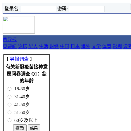
登录名:
密码:
首
导报
页
要闻
论坛
华人
生活
财经
中国
日本
海外
文学
体育
影视
读
【
导报调查
】
有关新冠疫苗接种意
愿问卷调查 Q1：您
的年龄
18-30岁
31-40岁
41-50岁
51-60岁
60岁及以上