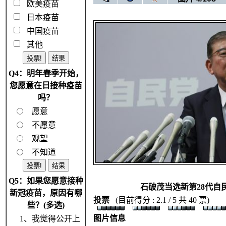
欧美疫苗
日本疫苗
中国疫苗
其他
Q4：明年春季开始，
您愿意在日接种疫苗
吗？
愿意
不愿意
观望
不知道
Q5：如果您愿意接种
石破茂当选新第28代自
新冠疫苗，原因有哪
投票
(目前得分 : 2.1 / 5 共 40 票)
些？(多选)
图片信息
1、我觉得公开上