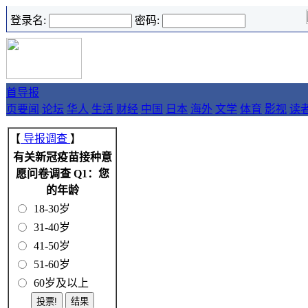
登录名:
密码:
首
导报
页
要闻
论坛
华人
生活
财经
中国
日本
海外
文学
体育
影视
读
【
导报调查
】
有关新冠疫苗接种意
愿问卷调查 Q1：您
的年龄
18-30岁
31-40岁
41-50岁
51-60岁
60岁及以上