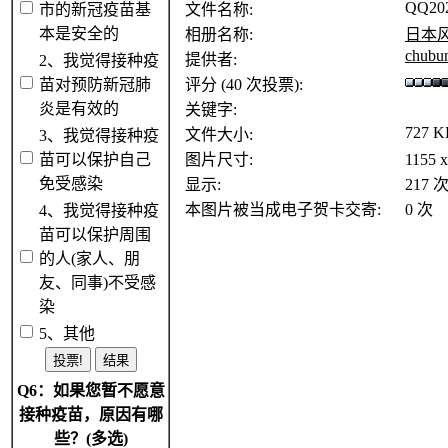
QQ202
市的新冠疫苗基
文件名称:
本是安全的
相册名称:
日本
chubu
提供者:
2、我觉得接种疫
苗对预防新冠肺
评分 (40 次投票):
炎是有效的
关键字:
727 K
文件大小:
3、我觉得接种疫
苗可以保护自己
图片尺寸:
1155 
免受感染
显示:
217 
本图片被当成电子贺卡交寄:
0 次
4、我觉得接种疫
苗可以保护周围
的人(家人、朋
友、同事)不受感
染
5、其他
Q6：如果您暂不愿意
接种疫苗，原因有哪
些？(多选)