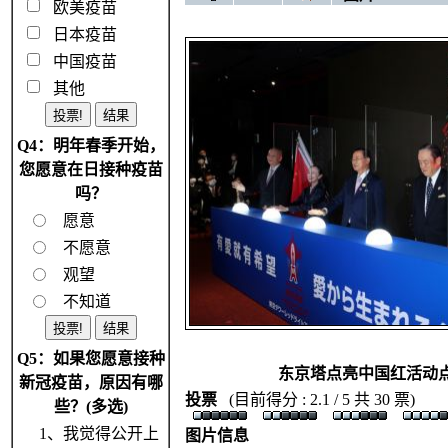
欧美疫苗
日本疫苗
中国疫苗
其他
Q4：明年春季开始，
您愿意在日接种疫苗
吗？
愿意
不愿意
观望
不知道
Q5：如果您愿意接种
东京塔点亮中国红活动
新冠疫苗，原因有哪
投票
(目前得分 : 2.1 / 5 共 30 票)
些？(多选)
1、我觉得公开上
图片信息