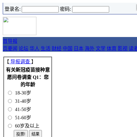
登录名:
密码:
首
导报
页
要闻
论坛
华人
生活
财经
中国
日本
海外
文学
体育
影视
读
【
导报调查
】
有关新冠疫苗接种意
愿问卷调查 Q1：您
的年龄
18-30岁
31-40岁
41-50岁
51-60岁
60岁及以上