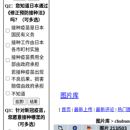
Q2：您知道日本通过
《修正预防接种法》
吗？（可多选）
接种疫苗是日本
国民有义务
接种工作由日本
各市町村实施
接种疫苗费用全
部由政府承担
若接种疫苗出现
不良后果，损害
赔偿由政府承担
不知道
图片库
[
首页
|
最新上传
|
最新评论
|
热门
Q3：针对新冠疫苗，
您愿意接种哪里的
图片库
>
chubun
（可多选）
图片 213/503